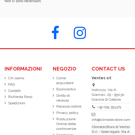
Non ci sono recensioni
INFORMAZIONI
NEGOZIO
CONTACT US
Chi siamo
Come
Ventec srl
acquistare
FAQ
Ecoincentivi
Indirizzo: Via A.
Contatti
Gramsci, 29 - 95030
Diritto di
Richiesta Reso
Gravina di Catania
recesso
Spedizioni
Recesso ordine
+39 095 393375
Privacy policy
Risoluzione
info@climatecstore.com
Online delle
ClimatecStore di Ventec
controversie
S.r.l. - Sede legale: Via A.
Condizioni