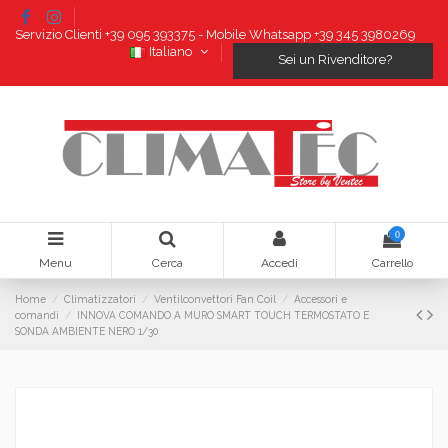
Servizio Clienti +39 095 393375 - Mobile Whatsapp +39 345 3980269
Italiano
Sei un Rivenditore?
0
Menu
Cerca
Accedi
Carrello
Home
Climatizzatori
Ventilconvettori Fan Coil
Accessori e
comandi
INNOVA COMANDO A MURO SMART TOUCH TERMOSTATO E
SONDA AMBIENTE NERO 1/30