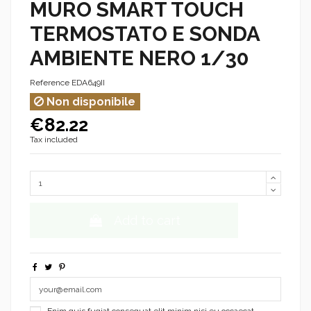
MURO SMART TOUCH
TERMOSTATO E SONDA
AMBIENTE NERO 1/30
Reference
EDA649II
Non disponibile
€82.22
Tax included
Add to cart
Enim quis fugiat consequat elit minim nisi eu occaecat