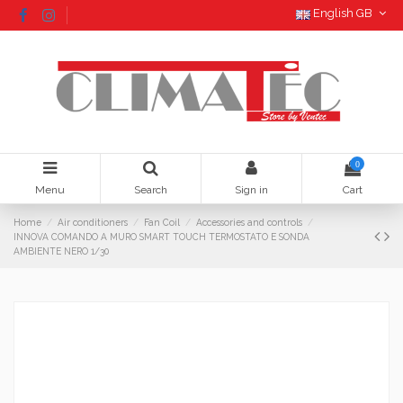
English GB
0
Menu
Search
Sign in
Cart
Home
Air conditioners
Fan Coil
Accessories and controls
INNOVA COMANDO A MURO SMART TOUCH TERMOSTATO E SONDA
AMBIENTE NERO 1/30