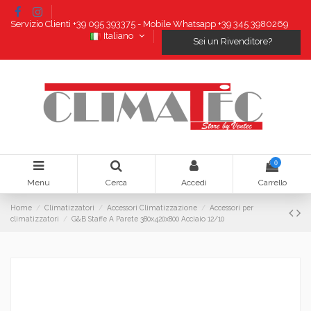
Servizio Clienti +39 095 393375 - Mobile Whatsapp +39 345 3980269
Italiano
Sei un Rivenditore?
0
Menu
Cerca
Accedi
Carrello
Home
Climatizzatori
Accessori Climatizzazione
Accessori per
climatizzatori
G&B Staffe A Parete 380x420x800 Acciaio 12/10