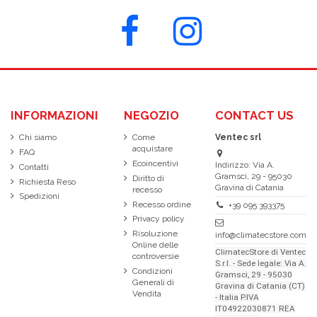
INFORMAZIONI
NEGOZIO
CONTACT US
Chi siamo
Come
Ventec srl
acquistare
FAQ
Ecoincentivi
Indirizzo: Via A.
Contatti
Gramsci, 29 - 95030
Diritto di
Richiesta Reso
Gravina di Catania
recesso
Spedizioni
Recesso ordine
+39 095 393375
Privacy policy
Risoluzione
info@climatecstore.com
Online delle
ClimatecStore di Ventec
controversie
S.r.l. - Sede legale: Via A.
Condizioni
Gramsci, 29 - 95030
Generali di
Gravina di Catania (CT)
Vendita
- Italia P.IVA
IT04922030871 REA