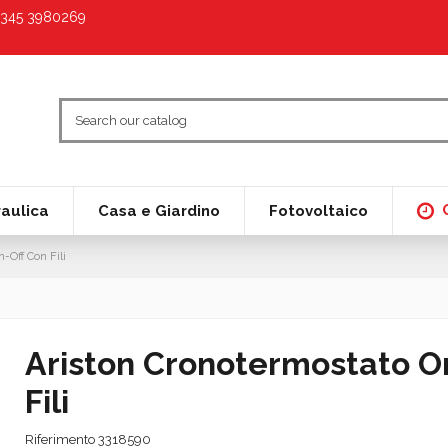
9 345 3980269
raulica
Casa e Giardino
Fotovoltaico
-Off Con Fili
Ariston Cronotermostato O
Fili
Riferimento
3318590