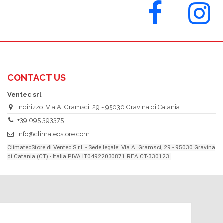
CONTACT US
Ventec srl
Indirizzo: Via A. Gramsci, 29 - 95030 Gravina di Catania
+39 095 393375
info@climatecstore.com
ClimatecStore di Ventec S.r.l. - Sede legale: Via A. Gramsci, 29 - 95030 Gravina
di Catania (CT) - Italia P.IVA IT04922030871 REA CT-330123