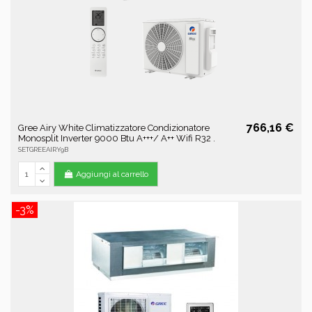
766,16 €
Gree Airy White Climatizzatore Condizionatore
Monosplit Inverter 9000 Btu A+++/ A++ Wifi R32 .
SETGREEAIRY9B
Aggiungi al carrello
-3%