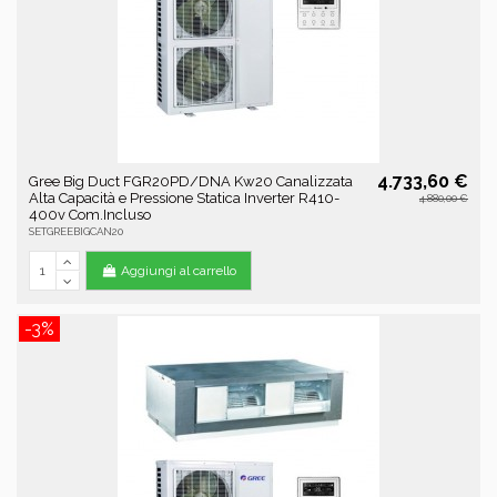
4.733,60 €
Gree Big Duct FGR20PD/DNA Kw20 Canalizzata
Alta Capacità e Pressione Statica Inverter R410-
4.880,00 €
400v Com.Incluso
SETGREEBIGCAN20
Aggiungi al carrello
-3%