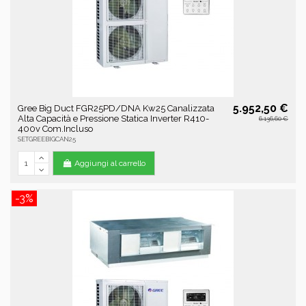
5.952,50 €
Gree Big Duct FGR25PD/DNA Kw25 Canalizzata
Alta Capacità e Pressione Statica Inverter R410-
6.136,60 €
400v Com.Incluso
SETGREEBIGCAN25
Aggiungi al carrello
-3%