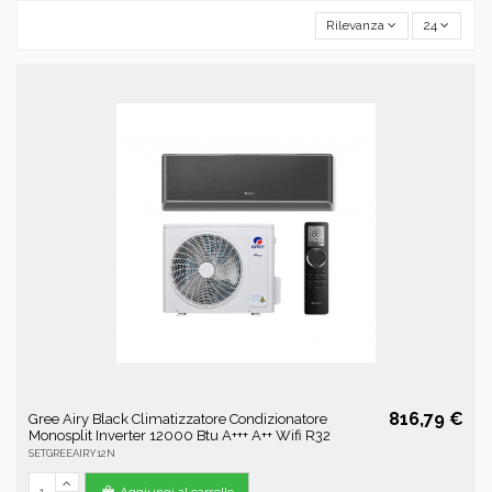
Rilevanza
24
816,79 €
Gree Airy Black Climatizzatore Condizionatore
Monosplit Inverter 12000 Btu A+++ A++ Wifi R32
SETGREEAIRY12N
Aggiungi al carrello