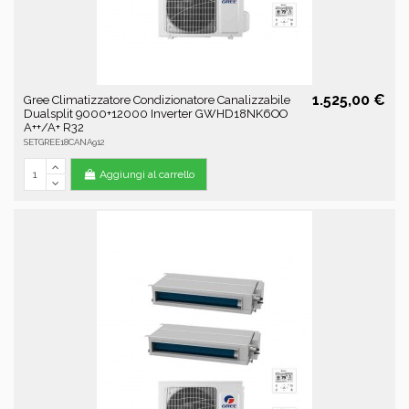
1.525,00 €
Gree Climatizzatore Condizionatore Canalizzabile
Dualsplit 9000+12000 Inverter GWHD18NK6OO
A++/A+ R32
SETGREE18CANA912
Aggiungi al carrello