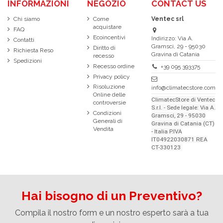
INFORMAZIONI
NEGOZIO
CONTACT US
Chi siamo
Come
Ventec srl
acquistare
FAQ
Ecoincentivi
Indirizzo: Via A.
Contatti
Gramsci, 29 - 95030
Diritto di
Richiesta Reso
Gravina di Catania
recesso
Spedizioni
Recesso ordine
+39 095 393375
Privacy policy
Risoluzione
info@climatecstore.com
Online delle
ClimatecStore di Ventec
controversie
S.r.l. - Sede legale: Via A.
Condizioni
Gramsci, 29 - 95030
Generali di
Gravina di Catania (CT)
Vendita
- Italia P.IVA
IT04922030871 REA
CT-330123
Hai bisogno di un Preventivo?
Compila il nostro form e un nostro esperto sarà a tua