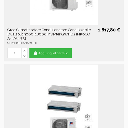
1.817,80 €
Gree Climatizzatore Condizionatore Canalizzabile
Dualsplit 9000+18000 Inverter GWHD21NK6OO
A++/A+ R32
SET21GREECANAMULTI
Aggiungi al carrello