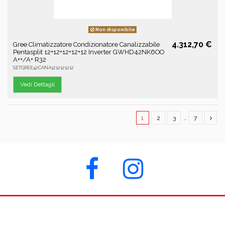
Non disponibile
4.312,70 €
Gree Climatizzatore Condizionatore Canalizzabile
Pentasplit 12+12+12+12+12 Inverter GWHD42NK6OO
A++/A+ R32
SETGREE42CANA1212121212
Vedi Dettagli
1
2
3
…
7