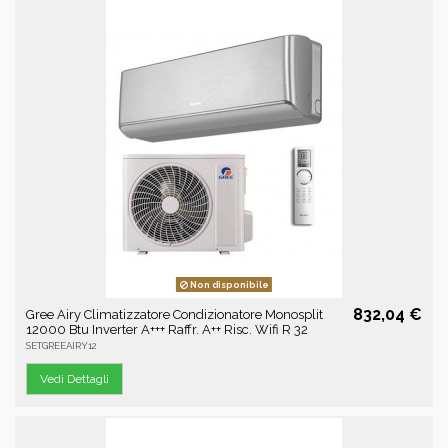
Non disponibile
832,04 €
Gree Airy Climatizzatore Condizionatore Monosplit
12000 Btu Inverter A+++ Raffr. A++ Risc. Wifi R 32
SETGREEAIRY12
Vedi Dettagli