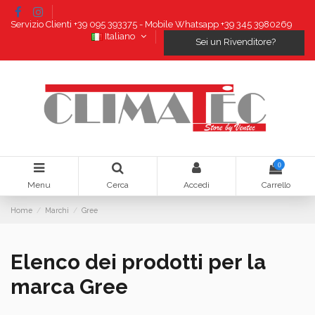
Servizio Clienti +39 095 393375 - Mobile Whatsapp +39 345 3980269
Italiano
Sei un Rivenditore?
0
Menu
Cerca
Accedi
Carrello
Home
Marchi
Gree
Elenco dei prodotti per la
marca Gree