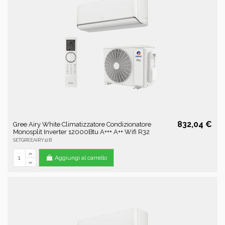
832,04 €
Gree Airy White Climatizzatore Condizionatore
Monosplit Inverter 12000Btu A+++ A++ Wifi R32
SETGREEAIRY12B
Aggiungi al carrello