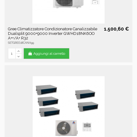
1.500,60 €
Gree Climatizzatore Condizionatore Canalizzabile
Dualsplit 9000+9000 Inverter GWHD18NK6OO
A++/A+ R32
SETGREE18CANA99
Aggiungi al carrello