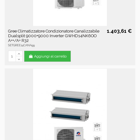
1.403,61 €
Gree Climatizzatore Condizionatore Canalizzabile
Dualsplit 9000+9000 Inverter GWHD14NK6OO
A++/A+ R32
SETGREE14CANA99
Aggiungi al carrello