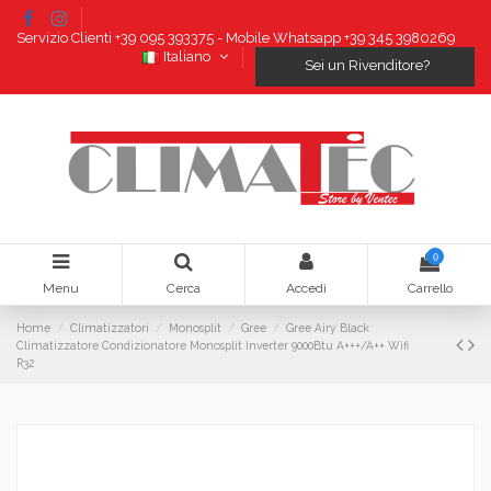
Servizio Clienti +39 095 393375 - Mobile Whatsapp +39 345 3980269
Italiano
Sei un Rivenditore?
0
Menu
Cerca
Accedi
Carrello
Home
Climatizzatori
Monosplit
Gree
Gree Airy Black
Climatizzatore Condizionatore Monosplit Inverter 9000Btu A+++/A++ Wifi
R32