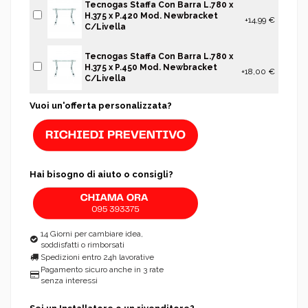
Tecnogas Staffa Con Barra L.780 x
H.375 x P.420 Mod. Newbracket
+14,99 €
C/Livella
Tecnogas Staffa Con Barra L.780 x
H.375 x P.450 Mod. Newbracket
+18,00 €
C/Livella
Vuoi un'offerta personalizzata?
Hai bisogno di aiuto o consigli?
14 Giorni per cambiare idea,
soddisfatti o rimborsati
Spedizioni entro 24h lavorative
Pagamento sicuro anche in 3 rate
senza interessi