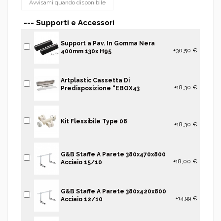
--- Supporti e Accessori
Support a Pav. In Gomma Nera
+30,50 €
400mm 130x H95
Artplastic Cassetta Di
+18,30 €
Predisposizione “EBOX43
Kit Flessibile Type 08
+18,30 €
G&B Staffe A Parete 380x470x800
+18,00 €
Acciaio 15/10
G&B Staffe A Parete 380x420x800
+14,99 €
Acciaio 12/10