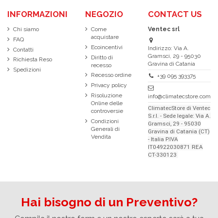
INFORMAZIONI
NEGOZIO
CONTACT US
Chi siamo
Come
Ventec srl
acquistare
FAQ
Ecoincentivi
Indirizzo: Via A.
Contatti
Gramsci, 29 - 95030
Diritto di
Richiesta Reso
Gravina di Catania
recesso
Spedizioni
Recesso ordine
+39 095 393375
Privacy policy
Risoluzione
info@climatecstore.com
Online delle
ClimatecStore di Ventec
controversie
S.r.l. - Sede legale: Via A.
Condizioni
Gramsci, 29 - 95030
Generali di
Gravina di Catania (CT)
Vendita
- Italia P.IVA
IT04922030871 REA
CT-330123
Hai bisogno di un Preventivo?