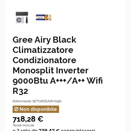
Gree Airy Black
Climatizzatore
Condizionatore
Monosplit Inverter
9000Btu A+++/A++ Wifi
R32
Riferimento
SETGREEAIRY09N
Non disponibile
718,28 €
Tasse incluse