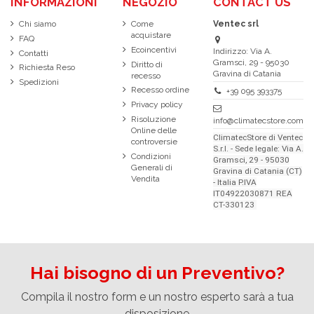
INFORMAZIONI
NEGOZIO
CONTACT US
Chi siamo
Come
Ventec srl
acquistare
FAQ
Ecoincentivi
Indirizzo: Via A.
Contatti
Gramsci, 29 - 95030
Diritto di
Richiesta Reso
Gravina di Catania
recesso
Spedizioni
Recesso ordine
+39 095 393375
Privacy policy
Risoluzione
info@climatecstore.com
Online delle
ClimatecStore di Ventec
controversie
S.r.l. - Sede legale: Via A.
Condizioni
Gramsci, 29 - 95030
Generali di
Gravina di Catania (CT)
Vendita
- Italia P.IVA
IT04922030871 REA
CT-330123
Hai bisogno di un Preventivo?
Compila il nostro form e un nostro esperto sarà a tua
disposizione