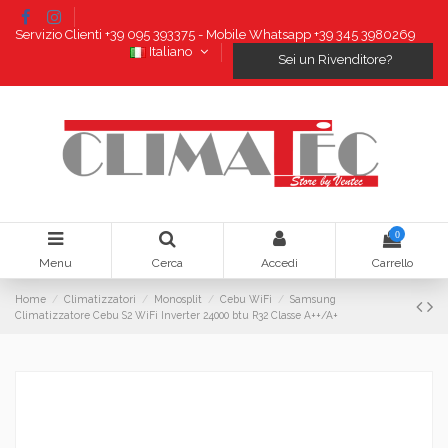
Servizio Clienti +39 095 393375 - Mobile Whatsapp +39 345 3980269
Italiano
Sei un Rivenditore?
0
Menu
Cerca
Accedi
Carrello
Home
Climatizzatori
Monosplit
Cebu WiFi
Samsung
Climatizzatore Cebu S2 WiFi Inverter 24000 btu R32 Classe A++/A+