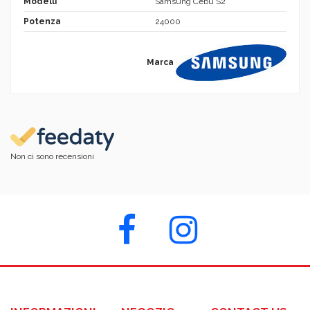
Modelli
Samsung Cebu S2
Potenza
24000
Marca
Non ci sono recensioni