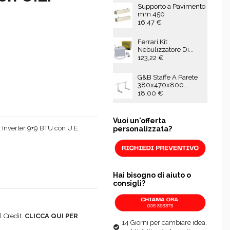
Supporto a Pavimento
mm 450
16,47 €
Ferrari Kit
Nebulizzatore Di...
123,22 €
G&B Staffe A Parete
380x470x800...
18,00 €
Vuoi un'offerta
 Inverter 9+9 BTU con U.E.
personalizzata?
Hai bisogno di aiuto o
consigli?
 Credit.
CLICCA QUI PER
14 Giorni per cambiare idea,