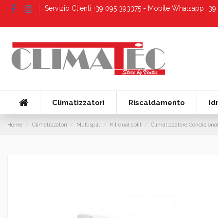
Servizio Clienti +39 095 393375 - Mobile Whatsapp +3
Climatizzatori
Riscaldamento
Id
Home
Climatizzatori
Multisplit
Kit dual split
Climatizzatore Condiziona