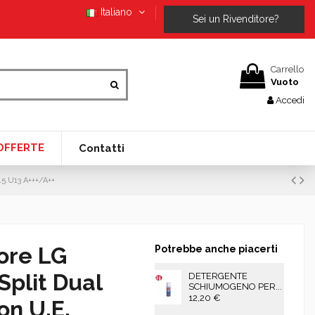
Italiano
Sei un Rivenditore?
Carrello
Vuoto
Accedi
OFFERTE
Contatti
15.U13 A+++/A++
ore LG
Potrebbe anche piacerti
Split Dual
DETERGENTE
SCHIUMOGENO PER...
12,20 €
on U.E.