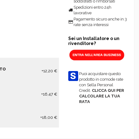
soddisfatti o rimborsati
Spedizioni entro 24h
lavorative
Pagamento sicuro anche in 3
rate senza interessi
Sei un Installatore o un
rivenditore?
NTO
+12,20 €
Puoi acquistare questo
prodotto in comode rate
con Sella Personal
Credit.
CLICCA QUI PER
+16,47 €
CALCOLARE LA TUA
RATA
+18,00 €