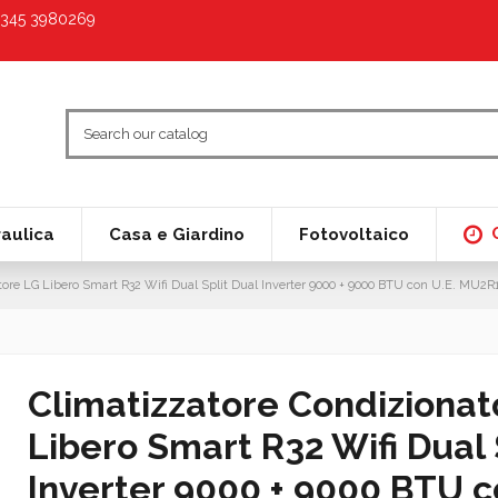
9 345 3980269
raulica
Casa e Giardino
Fotovoltaico
tore LG Libero Smart R32 Wifi Dual Split Dual Inverter 9000 + 9000 BTU con U.E. MU2R
Climatizzatore Condizionat
Libero Smart R32 Wifi Dual 
Inverter 9000 + 9000 BTU c