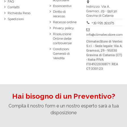
FAQ
Ecoincentivi
Indirizzo: Via A.
Contatti
Gramsci, 29 - 95030
Diritto di
Richiesta Reso
Gravina di Catania
recesso
Spedizioni
Recesso ordine
+39 095 393375
Privacy policy
Risoluzione
info@climatecstore.com
Online delle
ClimatecStore di Ventec
controversie
S.r.l. - Sede legale: Via A.
Condizioni
Gramsci, 29 - 95030
Generali di
Gravina di Catania (CT)
Vendita
- Italia P.IVA
IT04922030871 REA
CT-330123
Hai bisogno di un Preventivo?
Compila il nostro form e un nostro esperto sarà a tua
disposizione