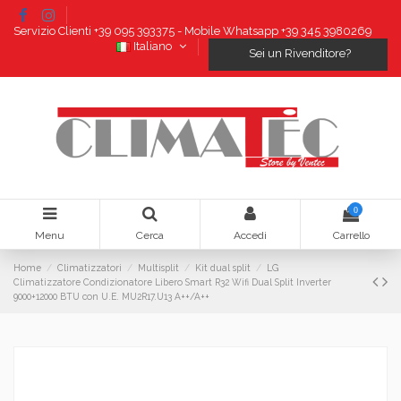
Servizio Clienti +39 095 393375 - Mobile Whatsapp +39 345 3980269
Italiano
Sei un Rivenditore?
0
Menu
Cerca
Accedi
Carrello
Home
Climatizzatori
Multisplit
Kit dual split
LG
Climatizzatore Condizionatore Libero Smart R32 Wifi Dual Split Inverter
9000+12000 BTU con U.E. MU2R17.U13 A++/A++