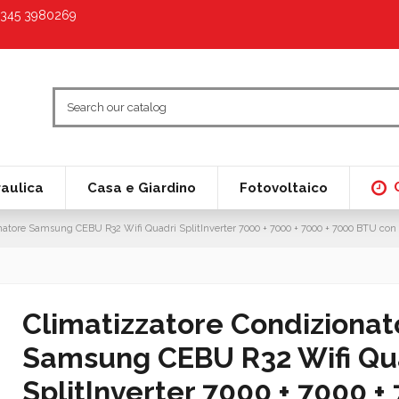
9 345 3980269
raulica
Casa e Giardino
Fotovoltaico
natore Samsung CEBU R32 Wifi Quadri SplitInverter 7000 + 7000 + 7000 + 7000 BTU c
Climatizzatore Condizionat
Samsung CEBU R32 Wifi Qu
SplitInverter 7000 + 7000 +