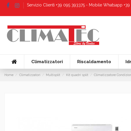
Servizio Clienti +39 095 393375 - Mobile Whatsapp +3
Climatizzatori
Riscaldamento
Id
Home
Climatizzatori
Multisplit
Kit quadri split
Climatizzatore Condizio