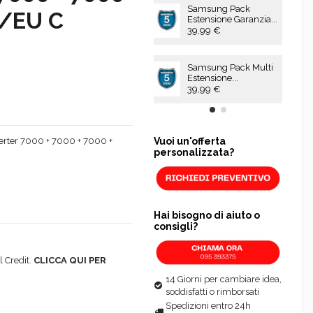
Samsung Pack
G/EU C
Estensione Garanzia...
39,99 €
Samsung Pack Multi
Estensione...
39,99 €
Vuoi un'offerta
erter 7000 + 7000 + 7000 +
personalizzata?
Hai bisogno di aiuto o
consigli?
 Credit.
CLICCA QUI PER
14 Giorni per cambiare idea,
soddisfatti o rimborsati
Spedizioni entro 24h