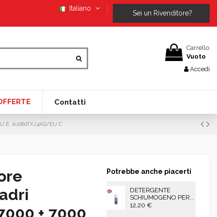
Italiano
Sei un Rivenditore?
Carrello
Vuoto
Accedi
OFFERTE
Contatti
on U.E. AJ080TXJ4KG/EU C
ore
Potrebbe anche piacerti
adri
DETERGENTE
SCHIUMOGENO PER...
12,20 €
 7000 + 7000