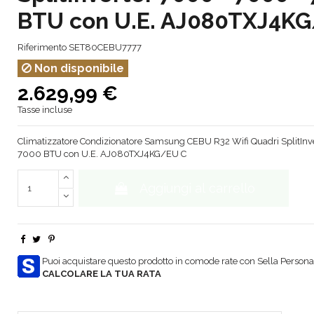
BTU con U.E. AJ080TXJ4K
Riferimento
SET80CEBU7777
Non disponibile
2.629,99 €
Tasse incluse
Climatizzatore Condizionatore Samsung CEBU R32 Wifi Quadri SplitInv
7000 BTU con U.E. AJ080TXJ4KG/EU C
Aggiungi al carrello
Puoi acquistare questo prodotto in comode rate con Sella Personal
CALCOLARE LA TUA RATA