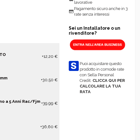
lavorative
Pagamento sicuro anche in 3
rate senza interessi
Sei un Installatore o un
rivenditore?
NTO
+12,20 €
Puoi acquistare questo
prodotto in comode rate
con Sella Personal
00mm
+30,50 €
Credit.
CLICCA QUI PER
CALCOLARE LA TUA
RATA
no a 5 Anni Rac/Fjm
+39,99 €
+36,60 €