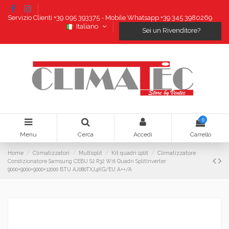
Servizio Clienti +39 095 393375 - Mobile Whatsapp +39 345 3980269
Italiano
Sei un Rivenditore?
0
Menu
Cerca
Accedi
Carrello
Home
Climatizzatori
Multisplit
Kit quadri split
Climatizzatore
Condizionatore Samsung CEBU S2 R32 Wifi Quadri SplitInverter
9000+9000+9000+12000 BTU AJ080TXJ4KG/EU A++/A