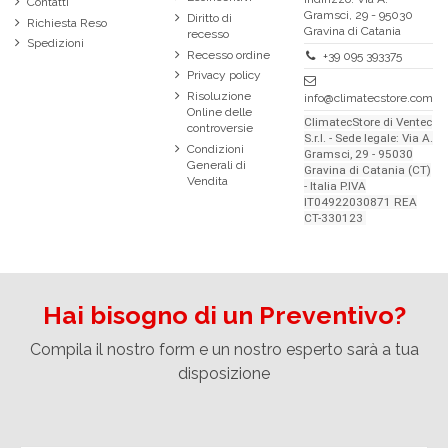
Contatti
Gramsci, 29 - 95030
Diritto di
Richiesta Reso
Gravina di Catania
recesso
Spedizioni
Recesso ordine
+39 095 393375
Privacy policy
Risoluzione
info@climatecstore.com
Online delle
ClimatecStore di Ventec
controversie
S.r.l. - Sede legale: Via A.
Condizioni
Gramsci, 29 - 95030
Generali di
Gravina di Catania (CT)
Vendita
- Italia P.IVA
IT04922030871 REA
CT-330123
Hai bisogno di un Preventivo?
Compila il nostro form e un nostro esperto sarà a tua
disposizione