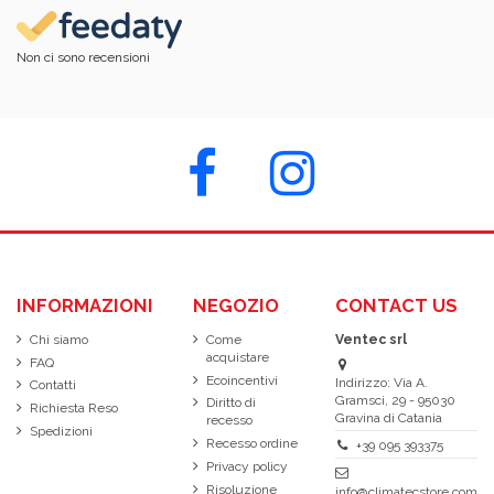
Non ci sono recensioni
INFORMAZIONI
NEGOZIO
CONTACT US
Chi siamo
Come
Ventec srl
acquistare
FAQ
Ecoincentivi
Indirizzo: Via A.
Contatti
Gramsci, 29 - 95030
Diritto di
Richiesta Reso
Gravina di Catania
recesso
Spedizioni
Recesso ordine
+39 095 393375
Privacy policy
Risoluzione
info@climatecstore.com