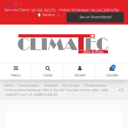
Servizio Clienti +39 095 393375 - Mobile Whatsapp +39 345 3980269
Italiano
Sei un Rivenditore?
0
Menu
Cerca
Accedi
Carrello
Home
Climatizzatori
Multisplit
Kit trial split
Climatizzatore
Condizionatore Samsung CEBU S2 R32 Wifi Trial Split Inverter 12000 + 12000
+ 12000 BTU con U.E. AJ068TXJ3KG/EU