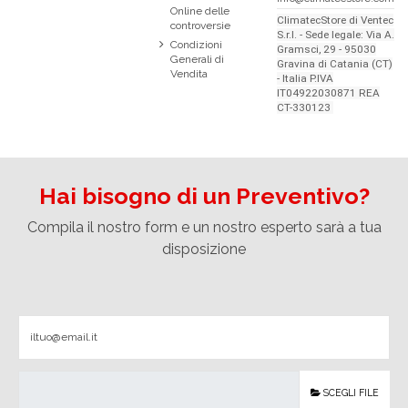
Online delle
ClimatecStore di Ventec
controversie
S.r.l. - Sede legale: Via A.
Condizioni
Gramsci, 29 - 95030
Generali di
Gravina di Catania (CT)
Vendita
- Italia P.IVA
IT04922030871 REA
CT-330123
Hai bisogno di un Preventivo?
Compila il nostro form e un nostro esperto sarà a tua
disposizione
SCEGLI FILE