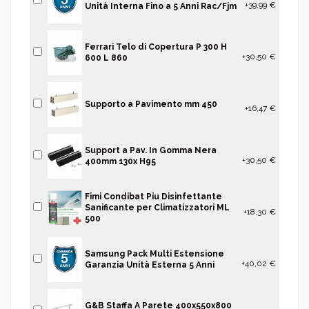
+39,99 €
Unità Interna Fino a 5 Anni Rac/Fjm
Ferrari Telo di Copertura P 300 H
+30,50 €
600 L 860
Supporto a Pavimento mm 450
+16,47 €
Support a Pav. In Gomma Nera
+30,50 €
400mm 130x H95
Fimi Condibat Piu Disinfettante
Sanificante per Climatizzatori ML
+18,30 €
500
Samsung Pack Multi Estensione
+40,02 €
Garanzia Unità Esterna 5 Anni
G&B Staffa A Parete 400x550x800