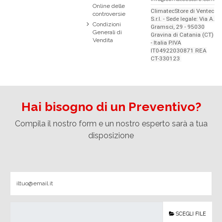
Online delle
ClimatecStore di Ventec
controversie
S.r.l. - Sede legale: Via A.
Condizioni
Gramsci, 29 - 95030
Generali di
Gravina di Catania (CT)
Vendita
- Italia P.IVA
IT04922030871 REA
CT-330123
Hai bisogno di un Preventivo?
Compila il nostro form e un nostro esperto sarà a tua
disposizione
SCEGLI FILE