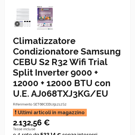
Climatizzatore
Condizionatore Samsung
CEBU S2 R32 Wifi Trial
Split Inverter 9000 +
12000 + 12000 BTU con
U.E. AJ068TXJ3KG/EU
Riferimento
SET68CEBU91212S2
Ultimi articoli in magazzino
2.132,56 €
Tasse incluse