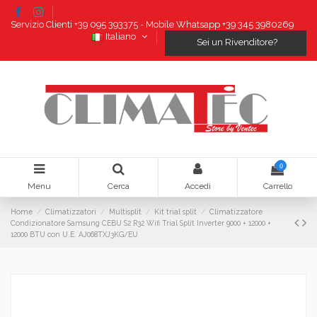
Servizio Clienti +39 095 393375 - Mobile Whatsapp +39 345 3980269
Italiano
Sei un Rivenditore?
0
Menu
Cerca
Accedi
Carrello
Home
Climatizzatori
Multisplit
Kit trial split
Climatizzatore
Condizionatore Samsung CEBU S2 R32 Wifi Trial Split Inverter 9000 + 12000 +
12000 BTU con U.E. AJ068TXJ3KG/EU