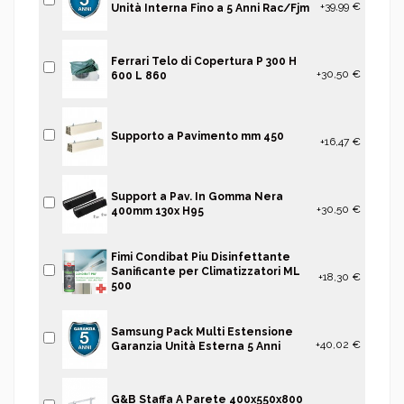
+39,99 €
Unità Interna Fino a 5 Anni Rac/Fjm
Ferrari Telo di Copertura P 300 H
+30,50 €
600 L 860
Supporto a Pavimento mm 450
+16,47 €
Support a Pav. In Gomma Nera
+30,50 €
400mm 130x H95
Fimi Condibat Piu Disinfettante
Sanificante per Climatizzatori ML
+18,30 €
500
Samsung Pack Multi Estensione
+40,02 €
Garanzia Unità Esterna 5 Anni
G&B Staffa A Parete 400x550x800