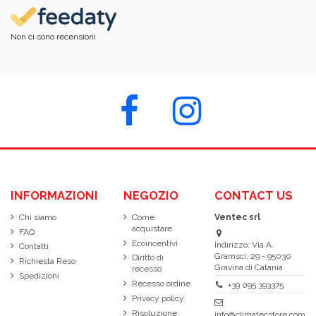
Non ci sono recensioni
INFORMAZIONI
NEGOZIO
CONTACT US
Chi siamo
Come
Ventec srl
acquistare
FAQ
Ecoincentivi
Indirizzo: Via A.
Contatti
Gramsci, 29 - 95030
Diritto di
Richiesta Reso
Gravina di Catania
recesso
Spedizioni
Recesso ordine
+39 095 393375
Privacy policy
Risoluzione
info@climatecstore.com