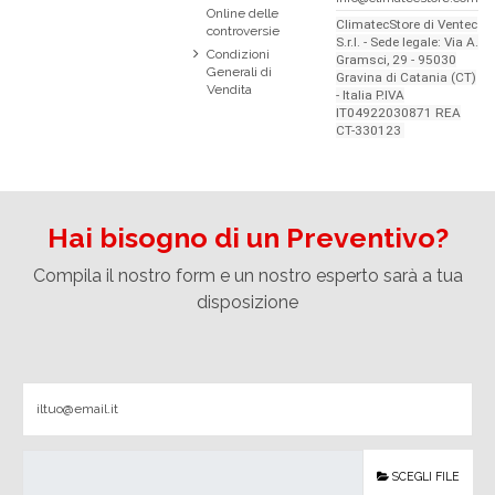
Online delle
ClimatecStore di Ventec
controversie
S.r.l. - Sede legale: Via A.
Condizioni
Gramsci, 29 - 95030
Generali di
Gravina di Catania (CT)
Vendita
- Italia P.IVA
IT04922030871 REA
CT-330123
Hai bisogno di un Preventivo?
Compila il nostro form e un nostro esperto sarà a tua
disposizione
SCEGLI FILE