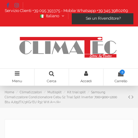
Servizio Clienti +39 095 393375 - Mobile Whatsapp +39 345 3980269
Italiano
Sei un Rivenditore?
0
Menu
Cerca
Accedi
Carrello
Home
Climatizzatori
Multisplit
Kit trial split
Samsung
Climatizzatore Condizionatore Cebu S2 Trial Split Inverter 7000+9000+12000
Btu AJ052TXJ3KG/EU R32 Wifi A++/A+