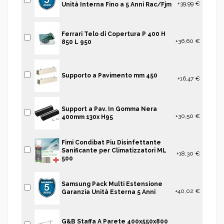
+39,99 €
Unità Interna Fino a 5 Anni Rac/Fjm
Ferrari Telo di Copertura P 400 H
+36,60 €
850 L 950
Supporto a Pavimento mm 450
+16,47 €
Support a Pav. In Gomma Nera
+30,50 €
400mm 130x H95
Fimi Condibat Piu Disinfettante
Sanificante per Climatizzatori ML
+18,30 €
500
Samsung Pack Multi Estensione
+40,02 €
Garanzia Unità Esterna 5 Anni
G&B Staffa A Parete 400x550x800