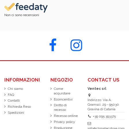
Non ci sono recensioni
INFORMAZIONI
NEGOZIO
CONTACT US
Chi siamo
Come
Ventec srl
acquistare
FAQ
Ecoincentivi
Indirizzo: Via A.
Contatti
Gramsci, 29 - 95030
Diritto di
Richiesta Reso
Gravina di Catania
recesso
Spedizioni
Recesso ordine
+39 095 393375
Privacy policy
Risoluzione
info@climatecstore.com