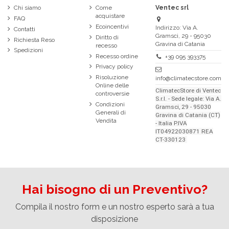
Chi siamo
Come
Ventec srl
acquistare
FAQ
Ecoincentivi
Indirizzo: Via A.
Contatti
Gramsci, 29 - 95030
Diritto di
Richiesta Reso
Gravina di Catania
recesso
Spedizioni
Recesso ordine
+39 095 393375
Privacy policy
Risoluzione
info@climatecstore.com
Online delle
ClimatecStore di Ventec
controversie
S.r.l. - Sede legale: Via A.
Condizioni
Gramsci, 29 - 95030
Generali di
Gravina di Catania (CT)
Vendita
- Italia P.IVA
IT04922030871 REA
CT-330123
Hai bisogno di un Preventivo?
Compila il nostro form e un nostro esperto sarà a tua
disposizione