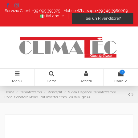
Servizio Clienti +39 095 393375 - Mobile Whatsapp +39 345 3980269
Italiano
Sei un Rivenditore?
0
Menu
Cerca
Accedi
Carrello
Home
Climatizzatori
Monosplit
Midea Elegance Climatizzatore
Condizionatore Mono Split Inverter 12000 Btu Wifi R32 A++