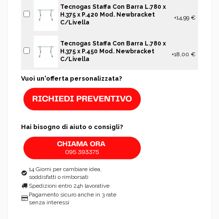
Tecnogas Staffa Con Barra L.780 x
H.375 x P.420 Mod. Newbracket
+14,99 €
C/Livella
Tecnogas Staffa Con Barra L.780 x
H.375 x P.450 Mod. Newbracket
+18,00 €
C/Livella
Vuoi un'offerta personalizzata?
Hai bisogno di aiuto o consigli?
14 Giorni per cambiare idea,
soddisfatti o rimborsati
Spedizioni entro 24h lavorative
Pagamento sicuro anche in 3 rate
senza interessi