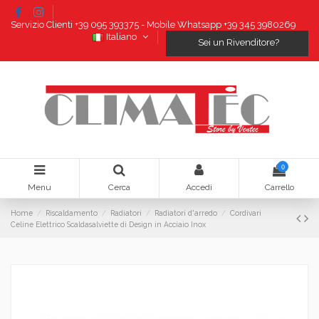
Servizio Clienti +39 095 393375 - Mobile Whatsapp +39 345 3980269
Italiano
Sei un Rivenditore?
0
Menu
Cerca
Accedi
Carrello
Home
Riscaldamento
Radiatori
Radiatori d'arredo
Cordivari
Celine Elettrico Scaldasalviette di Design in Acciaio Inox