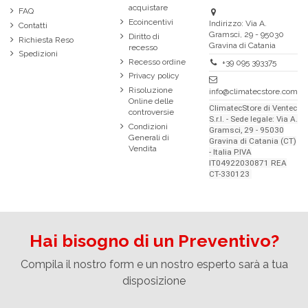
acquistare
FAQ
Ecoincentivi
Indirizzo: Via A.
Contatti
Gramsci, 29 - 95030
Diritto di
Richiesta Reso
Gravina di Catania
recesso
Spedizioni
Recesso ordine
+39 095 393375
Privacy policy
Risoluzione
info@climatecstore.com
Online delle
ClimatecStore di Ventec
controversie
S.r.l. - Sede legale: Via A.
Condizioni
Gramsci, 29 - 95030
Generali di
Gravina di Catania (CT)
Vendita
- Italia P.IVA
IT04922030871 REA
CT-330123
Hai bisogno di un Preventivo?
Compila il nostro form e un nostro esperto sarà a tua
disposizione