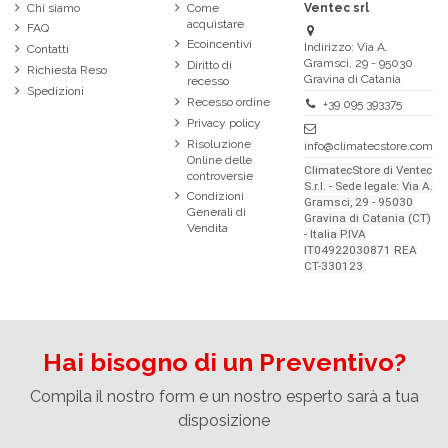
Chi siamo
Come
Ventec srl
acquistare
FAQ
Ecoincentivi
Indirizzo: Via A.
Contatti
Gramsci, 29 - 95030
Diritto di
Richiesta Reso
Gravina di Catania
recesso
Spedizioni
Recesso ordine
+39 095 393375
Privacy policy
Risoluzione
info@climatecstore.com
Online delle
ClimatecStore di Ventec
controversie
S.r.l. - Sede legale: Via A.
Condizioni
Gramsci, 29 - 95030
Generali di
Gravina di Catania (CT)
Vendita
- Italia P.IVA
IT04922030871 REA
CT-330123
Hai bisogno di un Preventivo?
Compila il nostro form e un nostro esperto sarà a tua
disposizione