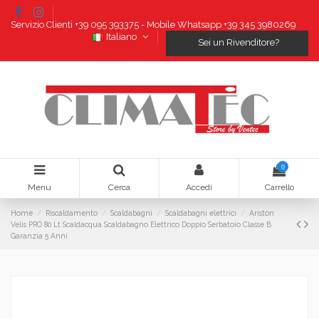
Servizio Clienti +39 095 393375 - Mobile Whatsapp +39 345 3980269
Italiano
Sei un Rivenditore?
0
Menu
Cerca
Accedi
Carrello
Home
Riscaldamento
Scaldabagni
Scaldabagni elettrici
Ariston
Velis PRO 80 Lt Scaldacqua Scaldabagno Elettrico Doppio Serbatoio Classe B
Garanzia 5 Anni