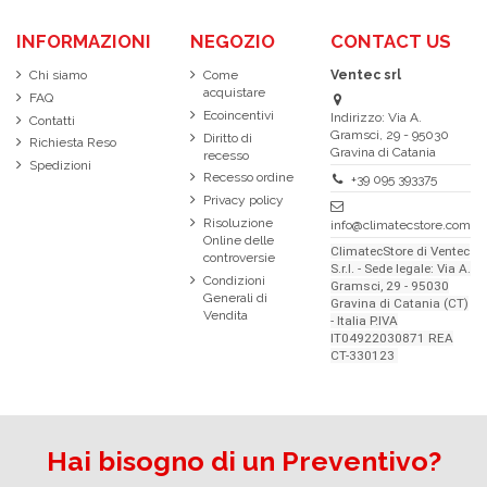
INFORMAZIONI
NEGOZIO
CONTACT US
Chi siamo
Come
Ventec srl
acquistare
FAQ
Ecoincentivi
Indirizzo: Via A.
Contatti
Gramsci, 29 - 95030
Diritto di
Richiesta Reso
Gravina di Catania
recesso
Spedizioni
Recesso ordine
+39 095 393375
Privacy policy
Risoluzione
info@climatecstore.com
Online delle
ClimatecStore di Ventec
controversie
S.r.l. - Sede legale: Via A.
Condizioni
Gramsci, 29 - 95030
Generali di
Gravina di Catania (CT)
Vendita
- Italia P.IVA
IT04922030871 REA
CT-330123
Hai bisogno di un Preventivo?