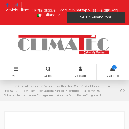
Servizio Clienti +39 095 393375 - Mobile Whatsapp +39 345 3980269
Italiano
Sei un Rivenditore?
0
Menu
Cerca
Accedi
Carrello
Home
Climatizzatori
Ventilconvettori Fan Coil
Ventilconvettori a
incasso
Innova Ventilconvettore Fancoil Filomuro Incasso SWI 800
Scheda Elettronica Per Collegamento Com.a Muro Kw Raff. 1.9 Risc.2.