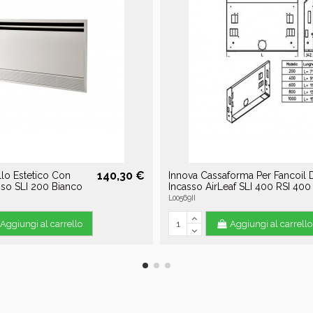
140,30 €
lo Estetico Con
Innova Cassaforma Per Fancoil 
sso SLI 200 Bianco
Incasso AirLeaf SLI 400 RSI 400
L00569II
Aggiungi al carrello
Aggiungi al carrello