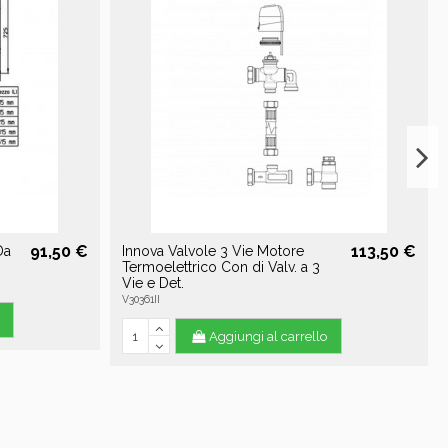
91,50 €
113,50 €
Da
Innova Valvole 3 Vie Motore
Termoelettrico Con di Valv. a 3
Vie e Det.
V30361II
Aggiungi al carrello