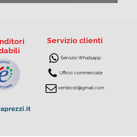
Servizio clienti
nditori
idabili
Servizio Whatsapp
Ufficio commerciale
ventecsrl@gmail.com