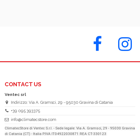
CONTACT US
Ventec srl
Indirizzo: Via A. Gramsci, 29 - 95030 Gravina di Catania
+39 095 393375
info@climatecstore.com
ClimatecStore di Ventec S.r.l. - Sede legale: Via A. Gramsci, 29 - 95030 Gravina
di Catania (CT) - Italia P.IVA IT04922030871 REA CT-330123