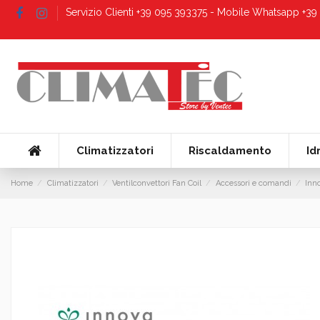
Servizio Clienti +39 095 393375 - Mobile Whatsapp +3
Climatizzatori
Riscaldamento
Id
Home
Climatizzatori
Ventilconvettori Fan Coil
Accessori e comandi
Inn