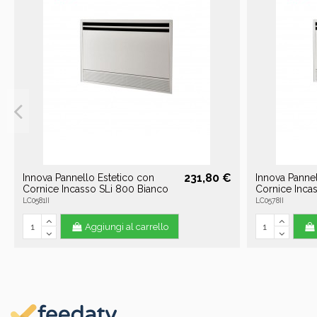
231,80 €
Innova Pannello Estetico con
Innova Pannel
Cornice Incasso SLi 800 Bianco
Cornice Inca
LC0581II
LC0578II
Aggiungi al carrello