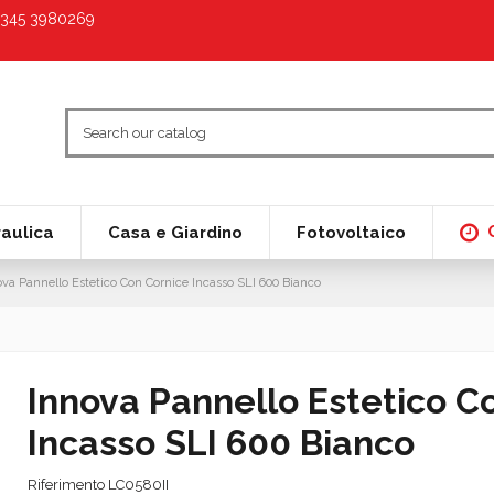
9 345 3980269
raulica
Casa e Giardino
Fotovoltaico
ova Pannello Estetico Con Cornice Incasso SLI 600 Bianco
Innova Pannello Estetico C
Incasso SLI 600 Bianco
Riferimento
LC0580II