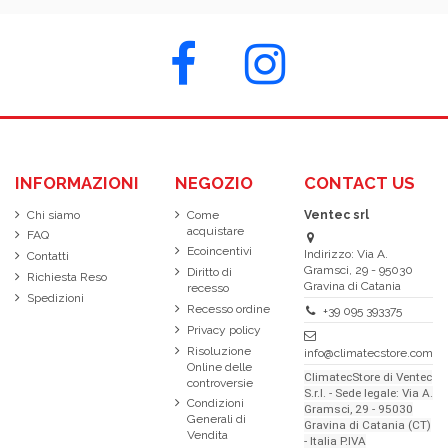
INFORMAZIONI
NEGOZIO
CONTACT US
Chi siamo
Come
Ventec srl
acquistare
FAQ
Ecoincentivi
Indirizzo: Via A.
Contatti
Gramsci, 29 - 95030
Diritto di
Richiesta Reso
Gravina di Catania
recesso
Spedizioni
Recesso ordine
+39 095 393375
Privacy policy
Risoluzione
info@climatecstore.com
Online delle
ClimatecStore di Ventec
controversie
S.r.l. - Sede legale: Via A.
Condizioni
Gramsci, 29 - 95030
Generali di
Gravina di Catania (CT)
Vendita
- Italia P.IVA