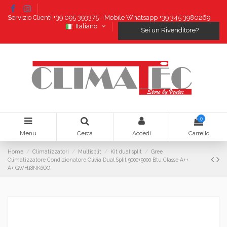
Servizio Clienti +39 095 393375 - Mobile Whatsapp +39 345 3980269
Italiano
Sei un Rivenditore?
0
Menu
Cerca
Accedi
Carrello
Home
Climatizzatori
Multisplit
Kit dual split
Gree
Climatizzatore Condizionatore Clivia Dual Split 9000+9000 Btu Classe A++
A+ GWH18NK6OO