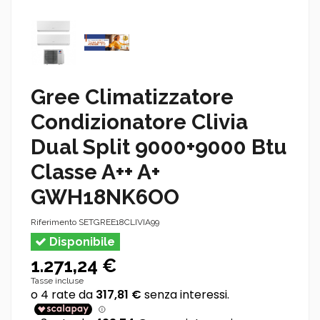
Gree Climatizzatore
Condizionatore Clivia
Dual Split 9000+9000 Btu
Classe A++ A+
GWH18NK6OO
Riferimento
SETGREE18CLIVIA99
Disponibile
1.271,24 €
Tasse incluse