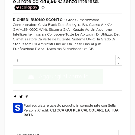
RICHIEDI BUONO SCONTO -
Gree Climatizzatore
Condizionatore Clivia Black Dual Split 9+12 Btu Classe A++/A+
GWH18NK6OO Wi-fi. Sistema G-AI : Grazie Ad Un Algoritmo
Intelligente Impara a Conoscere Tutte Le Abitudini Di Utilizzo Del
Climatizzatore Da Parte dell’Utente. Sistema UV-C In Grado Di
Sterilizzare Gli Ambienti Fino Ad Un Tasso Fino Al 98%.
Purificazione D'Aria . Massima Silenziosità : 21 DB
Aggiungi al carrello
Puoi acquistare questo prodotto in comode rate con Sella
Personal Credit.
CLICCA QUI PER CALCOLARE LA TUA
RATA