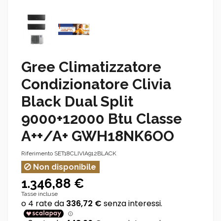
Gree Climatizzatore
Condizionatore Clivia
Black Dual Split
9000+12000 Btu Classe
A++/A+ GWH18NK6OO
Riferimento
SET18CLIVIA912BLACK
Non disponibile
1.346,88 €
Tasse incluse