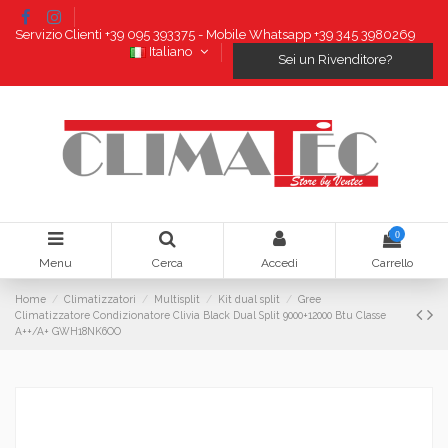
Servizio Clienti +39 095 393375 - Mobile Whatsapp +39 345 3980269
Italiano
Sei un Rivenditore?
0
Menu
Cerca
Accedi
Carrello
Home
Climatizzatori
Multisplit
Kit dual split
Gree
Climatizzatore Condizionatore Clivia Black Dual Split 9000+12000 Btu Classe
A++/A+ GWH18NK6OO