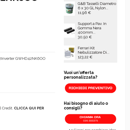
G&B Tasselli Diametro
6 x 30 GL Nylon...
11,96 €
Support a Pav. In
Gomma Nera
400mm...
30,50 €
Ferrari Kit
Nebulizzatore Di...
123,22 €
12+12Inverter GWHD42NK6OO
Vuoi un'offerta
personalizzata?
Hai bisogno di aiuto o
consigli?
 Credit.
CLICCA QUI PER