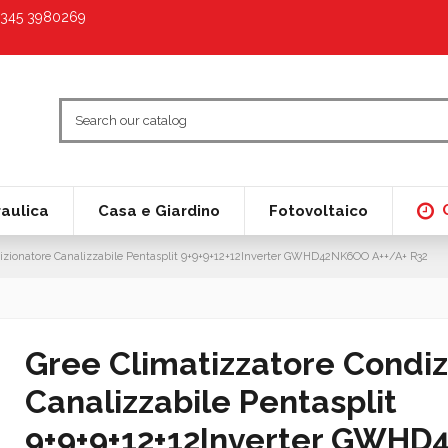
9 345 3980269
raulica
Casa e Giardino
Fotovoltaico
dizionatore Canalizzabile Pentasplit 9+9+9+12+12Inverter GWHD42NK6OO A++/A+ R32
Gree Climatizzatore Condiz
Canalizzabile Pentasplit
9+9+9+12+12Inverter GWH