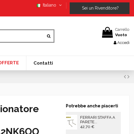
Italiano
Sei un Rivenditore?
Carrello
Vuoto
Accedi
OFFERTE
Contatti
ionatore
Potrebbe anche piacerti
FERRARI STAFFA A
PARETE...
42,70 €
D42NK6OO