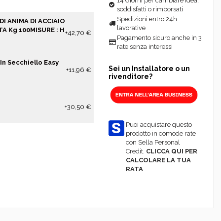
14 Giorni per cambiare idea,
soddisfatti o rimborsati
Spedizioni entro 24h
I ANIMA DI ACCIAIO
lavorative
 Kg 100MISURE : H
+42,70 €
Pagamento sicuro anche in 3
rate senza interessi
In Secchiello Easy
Sei un Installatore o un
+11,96 €
rivenditore?
+30,50 €
Puoi acquistare questo
prodotto in comode rate
con Sella Personal
Credit.
CLICCA QUI PER
CALCOLARE LA TUA
RATA