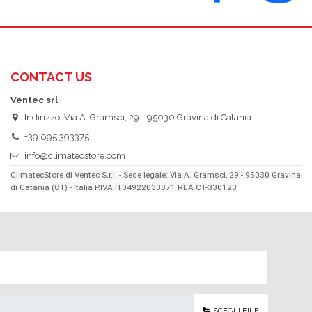
CONTACT US
Ventec srl
Indirizzo: Via A. Gramsci, 29 - 95030 Gravina di Catania
+39 095 393375
info@climatecstore.com
ClimatecStore di Ventec S.r.l. - Sede legale: Via A. Gramsci, 29 - 95030 Gravina
di Catania (CT) - Italia P.IVA IT04922030871 REA CT-330123
SCEGLI FILE