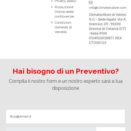
Privacy policy
Risoluzione
info@climatecstore.com
Online delle
ClimatecStore di Ventec
controversie
S.r.l. - Sede legale: Via A.
Condizioni
Gramsci, 29 - 95030
Generali di
Gravina di Catania (CT)
Vendita
- Italia P.IVA
IT04922030871 REA
CT-330123
Hai bisogno di un Preventivo?
Compila il nostro form e un nostro esperto sarà a tua
disposizione