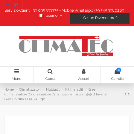
Servizio Clienti +39 095 393375 - Mobile Whatsapp +39 345 3980269
Italiano
Sei un Rivenditore?
0
Menu
Cerca
Accedi
Carrello
Home
Climatizzatori
Multisplit
Kit trial split
Gree
Climatizzatore Condizionatore Canalizzabile Trialsplit 9+9+12 Inverter
GWHD24NK6OO A++/A+ R32