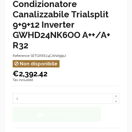
Condizionatore
Canalizzabile Trialsplit
9+9+12 Inverter
GWHD24NK6OO A++/A+
R32
Reference
SETGREE24CANA9912
Non disponibile
€2,392.42
Tax included
Add to cart