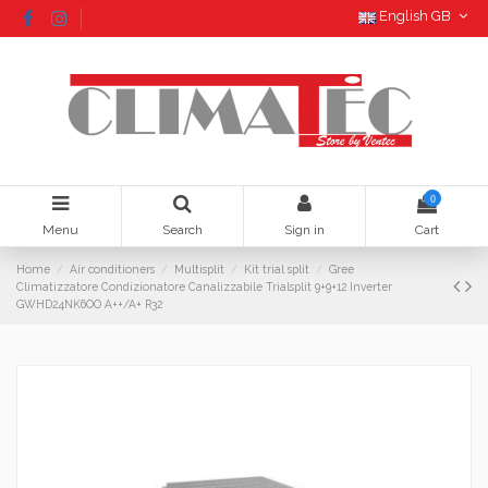
English GB
0
Menu
Search
Sign in
Cart
Home
Air conditioners
Multisplit
Kit trial split
Gree
Climatizzatore Condizionatore Canalizzabile Trialsplit 9+9+12 Inverter
GWHD24NK6OO A++/A+ R32