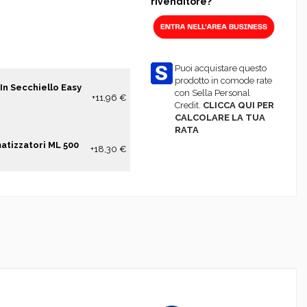
rivenditore?
Puoi acquistare questo
prodotto in comode rate
In Secchiello Easy
con Sella Personal
+11,96 €
Credit.
CLICCA QUI PER
CALCOLARE LA TUA
RATA
matizzatori ML 500
+18,30 €