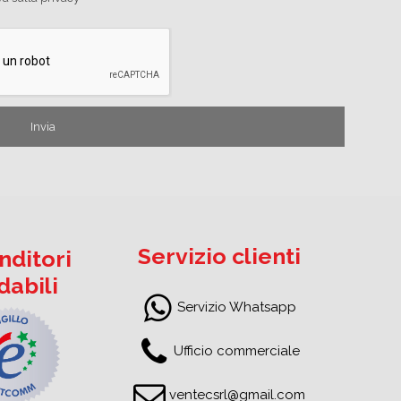
Servizio clienti
nditori
idabili
Servizio Whatsapp
Ufficio commerciale
ventecsrl@gmail.com