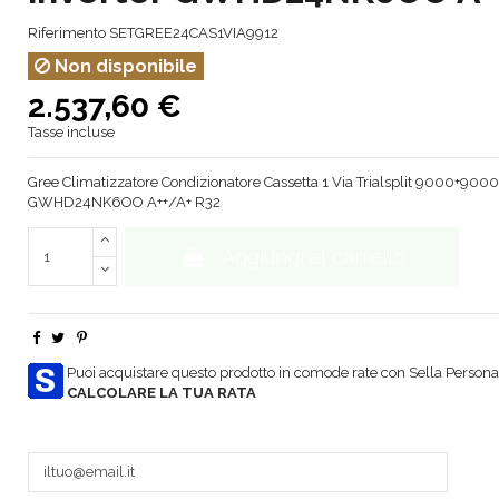
Riferimento
SETGREE24CAS1VIA9912
Non disponibile
2.537,60 €
Tasse incluse
Gree Climatizzatore Condizionatore Cassetta 1 Via Trialsplit 9000+900
GWHD24NK6OO A++/A+ R32
Aggiungi al carrello
Puoi acquistare questo prodotto in comode rate con Sella Personal
CALCOLARE LA TUA RATA