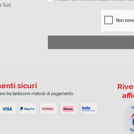
a tua
nti sicuri
Rive
aff
iere tra tantissimi metodi di pagamento.