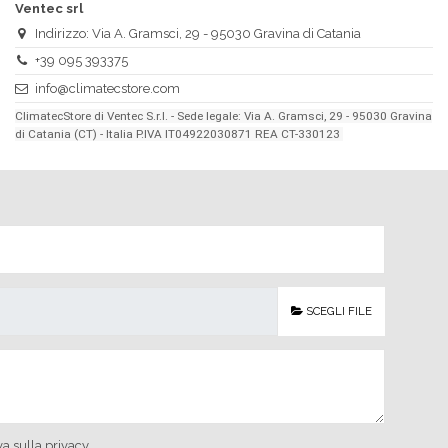
Ventec srl
Indirizzo: Via A. Gramsci, 29 - 95030 Gravina di Catania
+39 095 393375
info@climatecstore.com
ClimatecStore di Ventec S.r.l. - Sede legale: Via A. Gramsci, 29 - 95030 Gravina
di Catania (CT) - Italia P.IVA IT04922030871 REA CT-330123
SCEGLI FILE
va sulla privacy