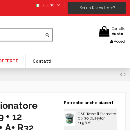
Italiano
Sei un Rivenditore?
Carrello
Vuoto
Accedi
OFFERTE
Contatti
ionatore
Potrebbe anche piacerti
9 + 12
G&B Tasselli Diametro
6 x 30 GL Nylon...
11,96 €
 A+ R32