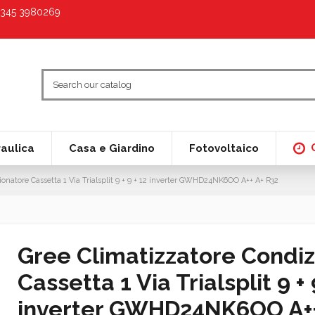
9 345 3980269
raulica
Casa e Giardino
Fotovoltaico
ionatore Cassetta 1 Via Trialsplit 9 + 9 + 12 inverter GWHD24NK6OO A++ A+ R32
Gree Climatizzatore Condiz
Cassetta 1 Via Trialsplit 9 + 
inverter GWHD24NK6OO A++