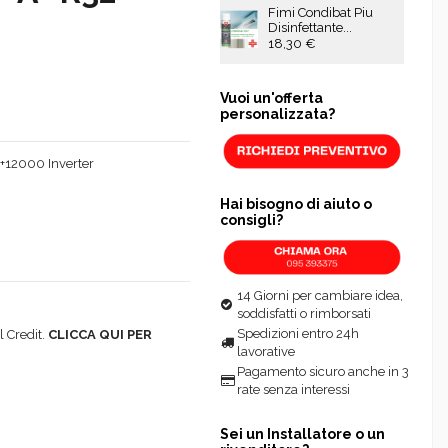
Fimi Condibat Piu
Disinfettante...
18,30 €
Vuoi un'offerta
personalizzata?
0+12000 Inverter
Hai bisogno di aiuto o
consigli?
14 Giorni per cambiare idea,
soddisfatti o rimborsati
Spedizioni entro 24h
 Credit.
CLICCA QUI PER
lavorative
Pagamento sicuro anche in 3
rate senza interessi
Sei un Installatore o un