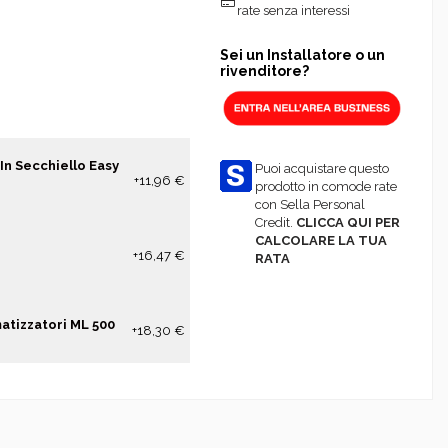
rate senza interessi
Sei un Installatore o un
rivenditore?
In Secchiello Easy
Puoi acquistare questo
+11,96 €
prodotto in comode rate
con Sella Personal
Credit.
CLICCA QUI PER
CALCOLARE LA TUA
+16,47 €
RATA
matizzatori ML 500
+18,30 €