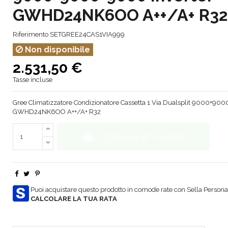
GWHD24NK6OO A++/A+ R32
Riferimento
SETGREE24CAS1VIA999
Non disponibile
2.531,50 €
Tasse incluse
Gree Climatizzatore Condizionatore Cassetta 1 Via Dualsplit 9000+900
GWHD24NK6OO A++/A+ R32
Aggiungi al carrello
Puoi acquistare questo prodotto in comode rate con Sella Personal
CALCOLARE LA TUA RATA