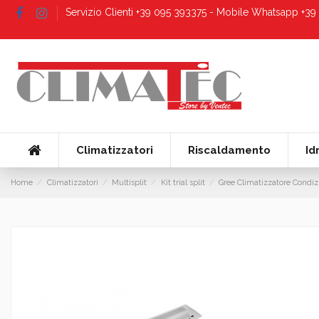
Servizio Clienti +39 095 393375 - Mobile Whatsapp +3
Climatizzatori
Riscaldamento
Id
Home
Climatizzatori
Multisplit
Kit trial split
Gree Climatizzatore Condi