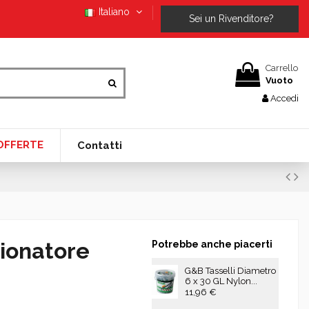
Italiano
Sei un Rivenditore?
Carrello
Vuoto
Accedi
OFFERTE
Contatti
ionatore
Potrebbe anche piacerti
G&B Tasselli Diametro
6 x 30 GL Nylon...
11,96 €