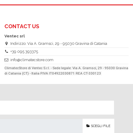
CONTACT US
Ventec srl
Indirizzo: Via A. Gramsci, 29 - 95030 Gravina di Catania
+39 095 393375
info@climatecstore.com
ClimatecStore di Ventec S.r.l. - Sede legale: Via A. Gramsci, 29 - 95030 Gravina
di Catania (CT) - Italia P.IVA IT04922030871 REA CT-330123
SCEGLI FILE