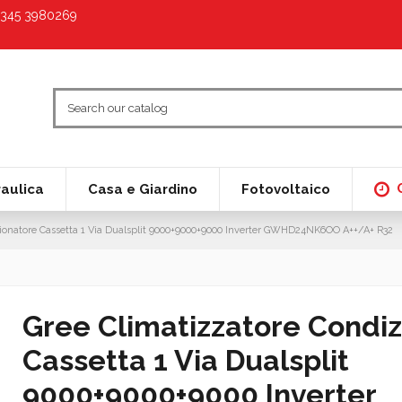
9 345 3980269
raulica
Casa e Giardino
Fotovoltaico
zionatore Cassetta 1 Via Dualsplit 9000+9000+9000 Inverter GWHD24NK6OO A++/A+ R32
Gree Climatizzatore Condiz
Cassetta 1 Via Dualsplit
9000+9000+9000 Inverter