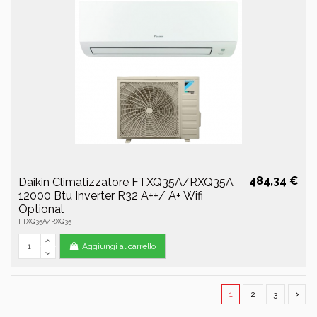
484,34 €
Daikin Climatizzatore FTXQ35A/RXQ35A
12000 Btu Inverter R32 A++/ A+ Wifi
Optional
FTXQ35A/RXQ35
Aggiungi al carrello
1
2
3