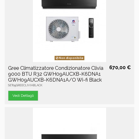
Non disponibile
670,00 €
Gree Climatizzatore Condizionatore Clivia
9000 BTU R32 GWH09AUCXB-K6DNA1
GWH09AUCXB-K6DNA1A/O Wi-fi Black
SET09GREECLIVIABLACK
Vedi Dettagli