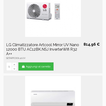
814,96 €
LG Climatizzatore Artcool Mirror UV Nano
12000 BTU AC12BK.NSJ InverterWifi R32
A++
SETARTCOOL12UV
Aggiungi al carrello