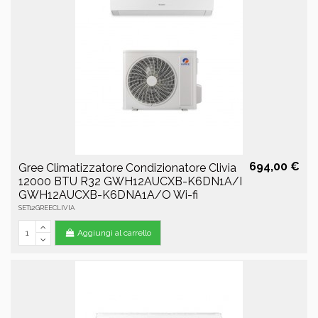
694,00 €
Gree Climatizzatore Condizionatore Clivia
12000 BTU R32 GWH12AUCXB-K6DN1A/I
GWH12AUCXB-K6DNA1A/O Wi-fi
SET12GREECLIVIA
Aggiungi al carrello