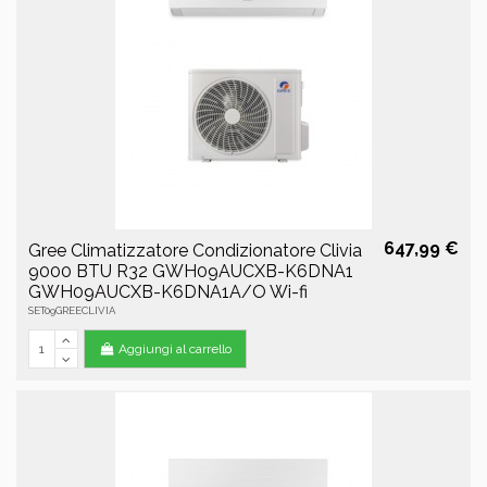
647,99 €
Gree Climatizzatore Condizionatore Clivia
9000 BTU R32 GWH09AUCXB-K6DNA1
GWH09AUCXB-K6DNA1A/O Wi-fi
SET09GREECLIVIA
Aggiungi al carrello