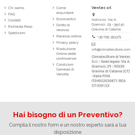
Chi siamo
Come
Ventec srl
acquistare
FAQ
Ecoincentivi
Indirizzo: Via A.
Contatti
Gramsci, 29 - 95030
Diritto di
Richiesta Reso
Gravina di Catania
recesso
Spedizioni
Recesso ordine
+39 095 393375
Privacy policy
Risoluzione
info@climatecstore.com
Online delle
ClimatecStore di Ventec
controversie
S.r.l. - Sede legale: Via A.
Condizioni
Gramsci, 29 - 95030
Generali di
Gravina di Catania (CT)
Vendita
- Italia P.IVA
IT04922030871 REA
CT-330123
Hai bisogno di un Preventivo?
Compila il nostro form e un nostro esperto sarà a tua
disposizione