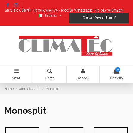
Servizio Clienti +39 095 393375 - Mobile Whatsapp +39 345 3980269
Italiano
Sei un Rivenditore?
0
Menu
Cerca
Accedi
Carrello
Home
Climatizzatori
Monosplit
Monosplit