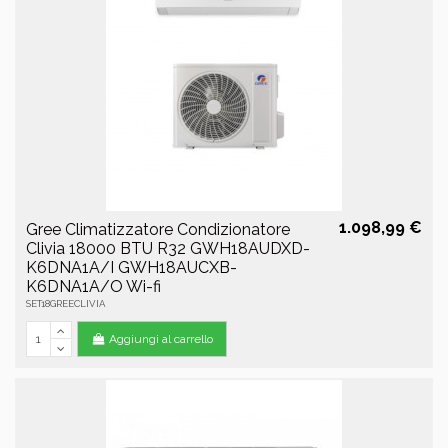
1.098,99 €
Gree Climatizzatore Condizionatore
Clivia 18000 BTU R32 GWH18AUDXD-
K6DNA1A/I GWH18AUCXB-
K6DNA1A/O Wi-fi
SET18GREECLIVIA
Aggiungi al carrello