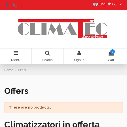
English GB
0
Menu
Search
Sign in
Cart
Home
Offers
Offers
There are no products.
Climatizzatori in offerta