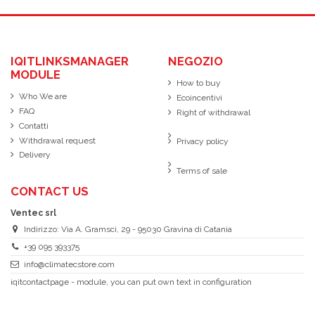
IQITLINKSMANAGER
NEGOZIO
MODULE
How to buy
Who We are
Ecoincentivi
FAQ
Right of withdrawal
Contatti
Withdrawal request
Privacy policy
Delivery
Terms of sale
CONTACT US
Ventec srl
Indirizzo: Via A. Gramsci, 29 - 95030 Gravina di Catania
+39 095 393375
info@climatecstore.com
iqitcontactpage - module, you can put own text in configuration