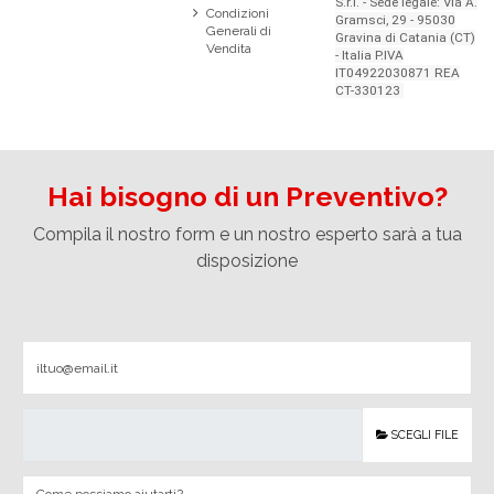
S.r.l. - Sede legale: Via A.
Condizioni
Gramsci, 29 - 95030
Generali di
Gravina di Catania (CT)
Vendita
- Italia P.IVA
IT04922030871 REA
CT-330123
Hai bisogno di un Preventivo?
Compila il nostro form e un nostro esperto sarà a tua
disposizione
SCEGLI FILE