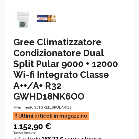
Gree Climatizzatore
Condizionatore Dual
Split Pular 9000 + 12000
Wi-fi Integrato Classe
A++/A+ R32
GWHD18NK6OO
Riferimento
SETGREE18PULAR912
Ultimi articoli in magazzino
1.152,90 €
Tasse incluse