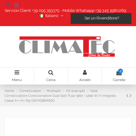
Servizio Clienti +39 095 393375 - Mobile Whatsapp +39 345 3980269
Italiano
Sei un Rivenditore?
0
Menu
Cerca
Accedi
Carrello
Home
Climatizzatori
Multisplit
Kit dual split
Gree
Climatizzatore Condizionatore Dual Split Pular 9000 + 12000 Wi-fi Integrato
Classe A++/A+ R32 GWHD18NK6OO