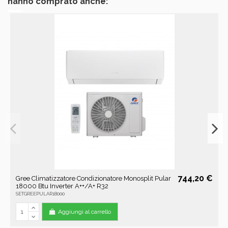
hanno comprato anche:
744,20 €
Gree Climatizzatore Condizionatore Monosplit Pular
18000 Btu Inverter A++/A+ R32
SETGREEPULAR18000
Aggiungi al carrello