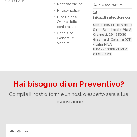
Spedizioni
Recesso ordine
+39 095 393375
Privacy policy
Risoluzione
info@climatecstore.com
Online delle
ClimatecStore di Ventec
controversie
S.r.l. - Sede legale: Via A.
Condizioni
Gramsci, 29 - 95030
Generali di
Gravina di Catania (CT)
Vendita
- Italia P.IVA
IT04922030871 REA
CT-330123
Hai bisogno di un Preventivo?
Compila il nostro form e un nostro esperto sarà a tua
disposizione