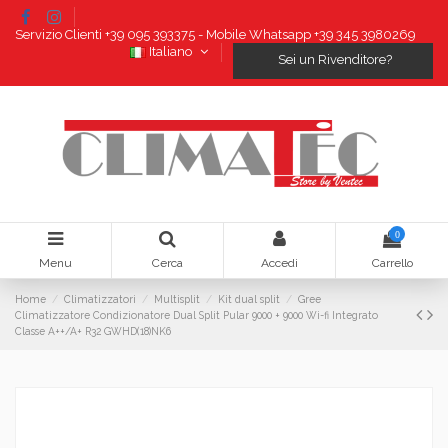
Servizio Clienti +39 095 393375 - Mobile Whatsapp +39 345 3980269
Italiano
Sei un Rivenditore?
0
Menu
Cerca
Accedi
Carrello
Home
Climatizzatori
Multisplit
Kit dual split
Gree
Climatizzatore Condizionatore Dual Split Pular 9000 + 9000 Wi-fi Integrato
Classe A++/A+ R32 GWHD(18)NK6