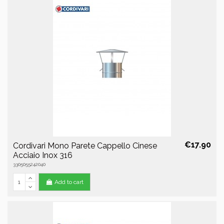
€17.90
Cordivari Mono Parete Cappello Cinese
Acciaio Inox 316
3305055242040
Add to cart