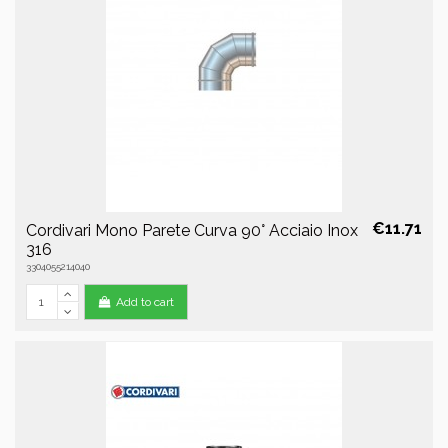
€11.71
Cordivari Mono Parete Curva 90° Acciaio Inox
316
3304055214040
Add to cart