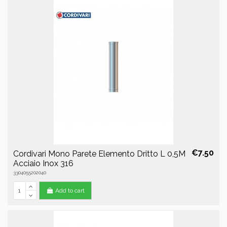
€7.50
Cordivari Mono Parete Elemento Dritto L 0,5M
Acciaio Inox 316
3304055202040
Add to cart