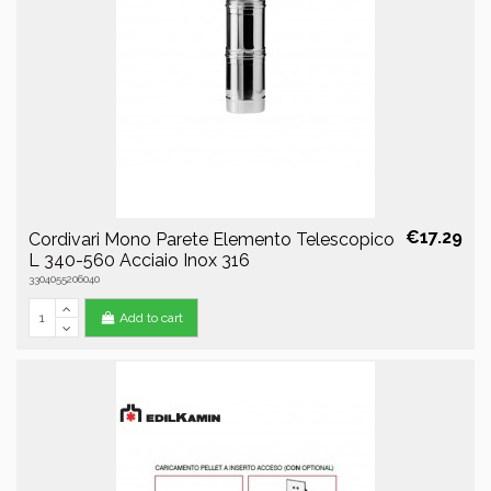
€17.29
Cordivari Mono Parete Elemento Telescopico
L 340-560 Acciaio Inox 316
3304055206040
Add to cart