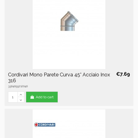
€7.69
Cordivari Mono Parete Curva 45° Acciaio Inox
316
3304055212040
Add to cart