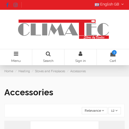
English GB
0
Menu
Search
Sign in
Cart
Home
Heating
Stoves and Fireplaces
Accessories
Accessories
Relevance
12