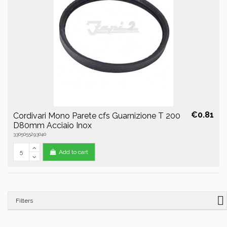
€0.81
Cordivari Mono Parete cfs Guarnizione T 200
D80mm Acciaio Inox
3305055293040
Add to cart
Filters