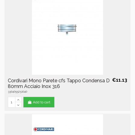
€11.13
Cordivari Mono Parete cfs Tappo Condensa D
80mm Acciaio Inox 316
3304055251040
Add to cart