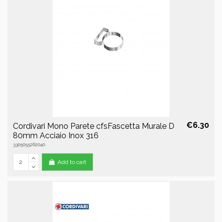
€6.30
Cordivari Mono Parete cfsFascetta Murale D
80mm Acciaio Inox 316
3305055262040
Add to cart