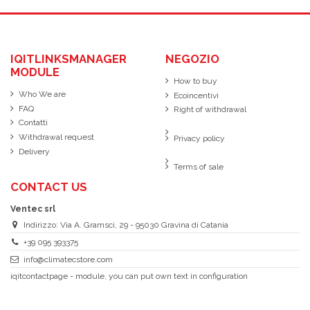
IQITLINKSMANAGER
NEGOZIO
MODULE
How to buy
Who We are
Ecoincentivi
FAQ
Right of withdrawal
Contatti
Withdrawal request
Privacy policy
Delivery
Terms of sale
CONTACT US
Ventec srl
Indirizzo: Via A. Gramsci, 29 - 95030 Gravina di Catania
+39 095 393375
info@climatecstore.com
iqitcontactpage - module, you can put own text in configuration