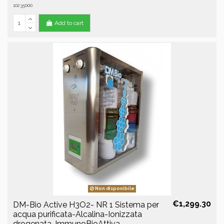
10235000
Add to cart
Non disponibile
€1,299.30
DM-Bio Active H3O2- NR 1 Sistema per
acqua purificata-Alcalina-Ionizzata
drogenata-ImmunoBioAttiva