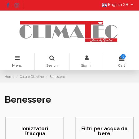
English GB
0
Menu
Search
Sign in
Cart
Home
Casa e Giardino
Benessere
Benessere
Ionizzatori
Filtri per acqua da
D'acqua
bere