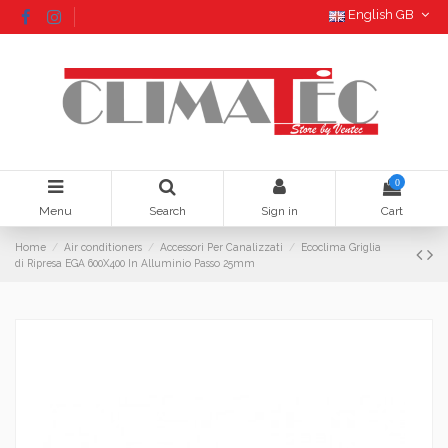
English GB
0
Menu
Search
Sign in
Cart
Home
Air conditioners
Accessori Per Canalizzati
Ecoclima Griglia
di Ripresa EGA 600X400 In Alluminio Passo 25mm