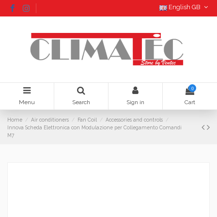
English GB
0
Menu
Search
Sign in
Cart
Home
Air conditioners
Fan Coil
Accessories and controls
Innova Scheda Elettronica con Modulazione per Collegamento Comandi
M7