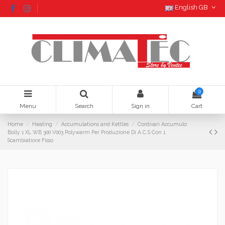
English GB
0
Menu
Search
Sign in
Cart
Home
Heating
Accumulations and Kettles
Cordivari Accumulo
Bolly 1 XL WB 300 V003 Polywarm Per Produzione Di A.C.S Con 1
Scambiatiore Fisso