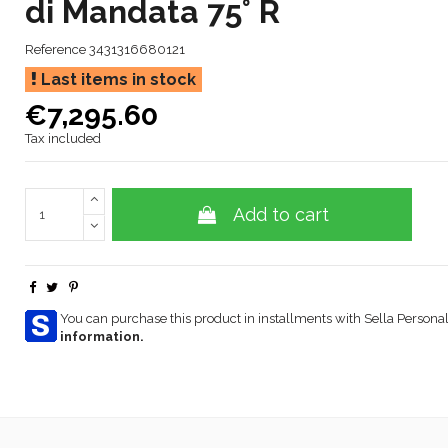
di Mandata 75° R
Reference
3431316680121
Last items in stock
€7,295.60
Tax included
Add to cart
You can purchase this product in installments with Sella Personal
information.