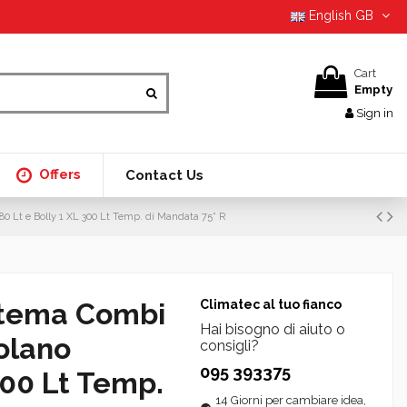
English GB
Cart
Empty
Sign in
Offers
Contact Us
0 Lt e Bolly 1 XL 300 Lt Temp. di Mandata 75° R
istema Combi
Climatec al tuo fianco
Hai bisogno di aiuto o
olano
consigli?
095 393375
300 Lt Temp.
14 Giorni per cambiare idea,