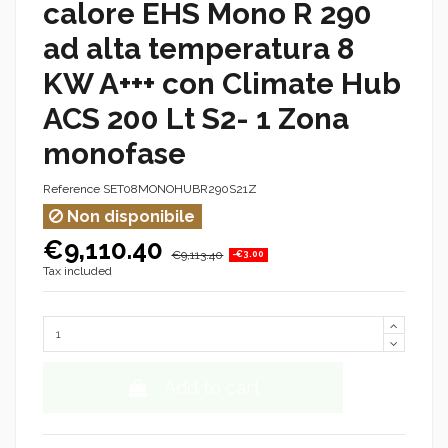
calore EHS Mono R 290
ad alta temperatura 8
KW A+++ con Climate Hub
ACS 200 Lt S2- 1 Zona
monofase
Reference
SET08MONOHUBR290S21Z
Non disponibile
€9,110.40
€9,113.40
-€3.00
Tax included
Add to cart