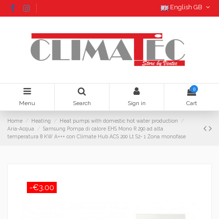
English GB
0
Menu
Search
Sign in
Cart
Home
Heating
Heat pumps with domestic hot water production
Aria-Acqua
Samsung Pompa di calore EHS Mono R 290 ad alta
temperatura 8 KW A+++ con Climate Hub ACS 200 Lt S2- 1 Zona monofase
-€3.00