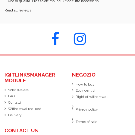
Tubo di qualità. Prezzo ottimo, nel kit ce tutto necessario
Read all reviews
IQITLINKSMANAGER
NEGOZIO
MODULE
How to buy
Who We are
Ecoincentivi
FAQ
Right of withdrawal
Contatti
Withdrawal request
Privacy policy
Delivery
Terms of sale
CONTACT US