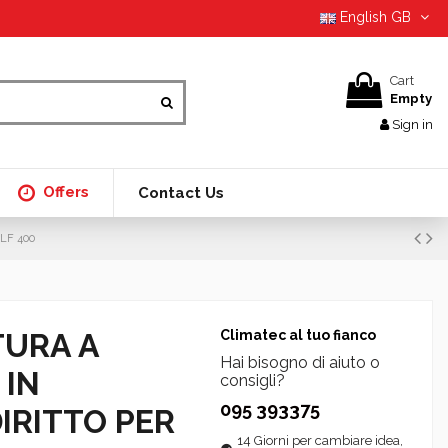
English GB
Cart
Empty
Sign in
Offers
Contact Us
LF 400
TURA A
Climatec al tuo fianco
Hai bisogno di aiuto o
 IN
consigli?
095 393375
IRITTO PER
14 Giorni per cambiare idea,