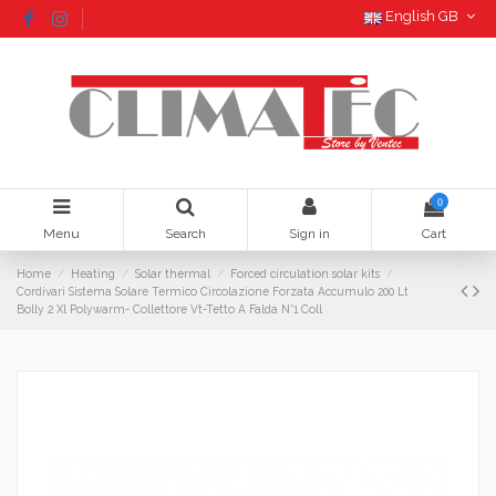
English GB
0
Menu
Search
Sign in
Cart
Home
Heating
Solar thermal
Forced circulation solar kits
Cordivari Sistema Solare Termico Circolazione Forzata Accumulo 200 Lt
Bolly 2 Xl Polywarm- Collettore Vt-Tetto A Falda N°1 Coll