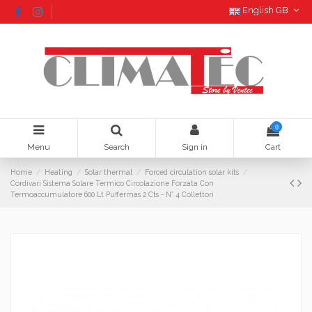
English GB
0
Menu
Search
Sign in
Cart
Home
Heating
Solar thermal
Forced circulation solar kits
Cordivari Sistema Solare Termico Circolazione Forzata Con
Termoaccumulatore 600 Lt Puffermas 2 Cts - N° 4 Collettori