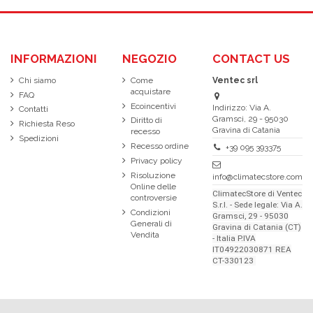
INFORMAZIONI
NEGOZIO
CONTACT US
Chi siamo
Come
Ventec srl
acquistare
FAQ
Ecoincentivi
Indirizzo: Via A.
Contatti
Gramsci, 29 - 95030
Diritto di
Richiesta Reso
Gravina di Catania
recesso
Spedizioni
Recesso ordine
+39 095 393375
Privacy policy
Risoluzione
info@climatecstore.com
Online delle
ClimatecStore di Ventec
controversie
S.r.l. - Sede legale: Via A.
Condizioni
Gramsci, 29 - 95030
Generali di
Gravina di Catania (CT)
Vendita
- Italia P.IVA
IT04922030871 REA
CT-330123