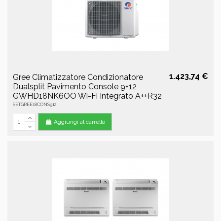
1.423,74 €
Gree Climatizzatore Condizionatore
Dualsplit Pavimento Console 9+12
GWHD18NK6OO Wi-Fi Integrato A++R32
SETGREE18CONS912
Aggiungi al carrello