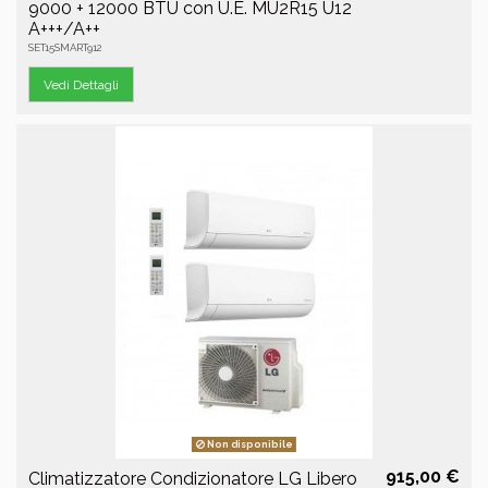
9000 + 12000 BTU con U.E. MU2R15 U12
A+++/A++
SET15SMART912
Vedi Dettagli
Non disponibile
915,00 €
Climatizzatore Condizionatore LG Libero