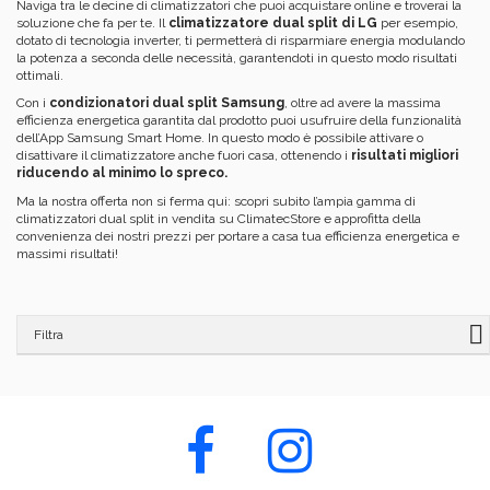
Naviga tra le decine di climatizzatori che puoi acquistare online e troverai la
soluzione che fa per te. Il
climatizzatore dual split di LG
per esempio,
dotato di tecnologia inverter, ti permetterà di risparmiare energia modulando
la potenza a seconda delle necessità, garantendoti in questo modo risultati
ottimali.
Con i
condizionatori dual split Samsung
, oltre ad avere la massima
efficienza energetica garantita dal prodotto puoi usufruire della funzionalità
dell’App Samsung Smart Home. In questo modo è possibile attivare o
disattivare il climatizzatore anche fuori casa, ottenendo i
risultati migliori
riducendo al minimo lo spreco.
Ma la nostra offerta non si ferma qui: scopri subito l’ampia gamma di
climatizzatori dual split in vendita su ClimatecStore e approfitta della
convenienza dei nostri prezzi per portare a casa tua efficienza energetica e
massimi risultati!
Filtra