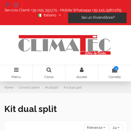
Servizio Clienti +39 095 393375 - Mobile Whatsapp +39 345 3980269
Italiano
Sei un Rivenditore?
0
Menu
Cerca
Accedi
Carrello
Home
Climatizzatori
Multisplit
Kit dual split
Kit dual split
Rilevanza
24