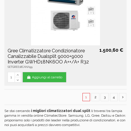
1.500,60 €
Gree Climatizzatore Condizionatore
Canalizzabile Dualsplit 9000+9000
Inverter GWHD18NK6OO A++/A+ R32
SETGREE18CANA99
Aggiungi al carrello
1
2
3
4
Se stai cercando
i migliori climatizzatori dual split
li troverai tra l’ampia
gamma in vendita online ClimatecStore. Samsung, LG, Gree, Daitsu e Daikin:
proponiamo solo i prodotti dei leader nella produzione di condizionatori, e con
noi puoi acquistarli a prezzi davvero competitivi.