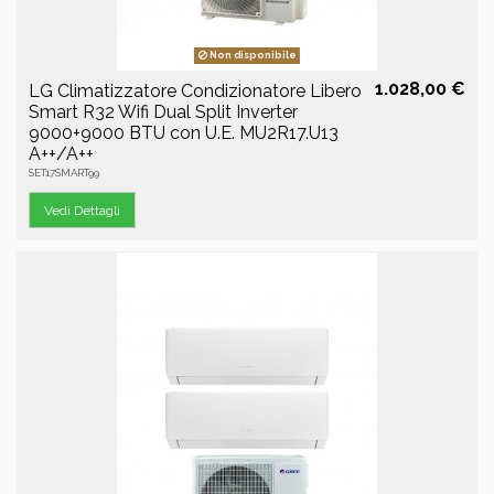
Non disponibile
1.028,00 €
LG Climatizzatore Condizionatore Libero
Smart R32 Wifi Dual Split Inverter
9000+9000 BTU con U.E. MU2R17.U13
A++/A++
SET17SMART99
Vedi Dettagli