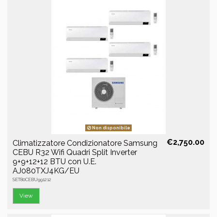
Non disponibile
€2,750.00
Climatizzatore Condizionatore Samsung
CEBU R32 Wifi Quadri Split Inverter
9+9+12+12 BTU con U.E.
AJ080TXJ4KG/EU
SET80CEBU991212
View