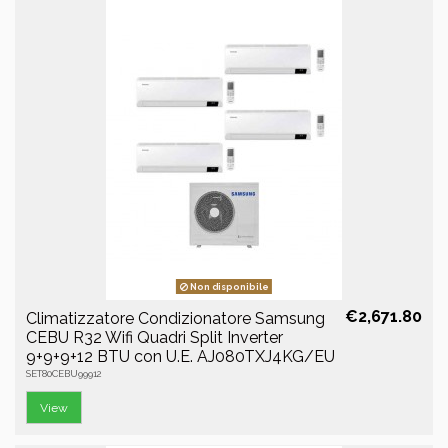
Non disponibile
€2,671.80
Climatizzatore Condizionatore Samsung
CEBU R32 Wifi Quadri Split Inverter
9+9+9+12 BTU con U.E. AJ080TXJ4KG/EU
SET80CEBU99912
View