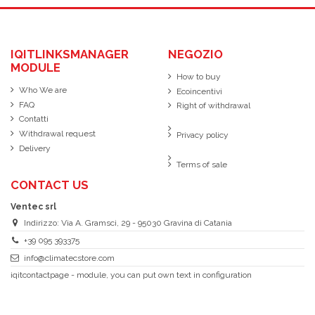
IQITLINKSMANAGER
NEGOZIO
MODULE
How to buy
Who We are
Ecoincentivi
FAQ
Right of withdrawal
Contatti
Withdrawal request
Privacy policy
Delivery
Terms of sale
CONTACT US
Ventec srl
Indirizzo: Via A. Gramsci, 29 - 95030 Gravina di Catania
+39 095 393375
info@climatecstore.com
iqitcontactpage - module, you can put own text in configuration