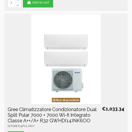
Add to cart
Non disponibile
€1,033.34
Gree Climatizzatore Condizionatore Dual
Split Pular 7000 + 7000 Wi-fi Integrato
Classe A++/A+ R32 GWHD(14)NK6OO
SETGREE14PULAR77