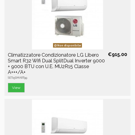
Non disponibile
€915.00
Climatizzatore Condizionatore LG Libero
Smart R32 Wifi Dual SplitDual Inverter 9000
+ 9000 BTU con U.E. MU2R15 Classe
A+++/A+
SET15SMART99
View