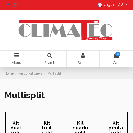
English GB
0
Menu
Search
Sign in
Cart
Home
Air conditioners
Multisplit
Multisplit
Kit
Kit
Kit
Kit
dual
trial
quadri
penta
split
split
split
split