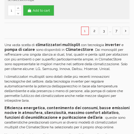
Add to cart
1
2
3
…
7
Una vasta scelta di
climatizzatori multisplit
con tecnologia
inverter
e
pompa di calore
sono disponibili in
ClimatecStore
. Dai monosplit per
raffrescare una singola stanza ai dual, trial, quadri e penta split per abitazioni
con più ambienti o per superfici particolarmente ampie, in ClimatecStore
sono rappresentate le migliori marche nel settore della climatizzazione. Solo
per citarne alcune: LG, Samsung, Innova, Daitsu, Hisense, Unical.
I climatizzatori multisplit sono dotati delle più recenti innovazioni
tecnologiche del settore, dalla tecnologia inverter per regolare
automaticamente la potenza dell’apparecchio in base alla temperatura
dell’ambiente e alla presenza o meno di persone, alla pompa di calore che
permette l’utilizzo del climatizzatore anche nelle mezze stagioni per
intiepidire l’aria.
Efficienza energetica, contenimento dei consumi, basse emissioni
nocive in atmosfera, silenziosità, massimo comfort abitativo,
funzioni di deumidificazione e purificazione dell’aria
: queste sono
caratteristiche prestazionali comuni ai diversi modelli di climatizzatori
multiplit che ClimatecStore ha selezionato per il proprio shop online.