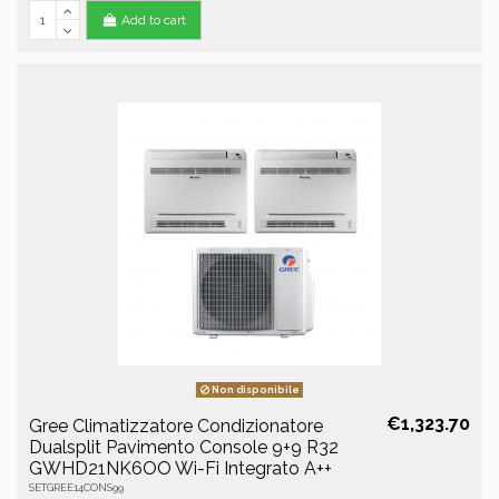
Add to cart
Non disponibile
€1,323.70
Gree Climatizzatore Condizionatore
Dualsplit Pavimento Console 9+9 R32
GWHD21NK6OO Wi-Fi Integrato A++
SETGREE14CONS99