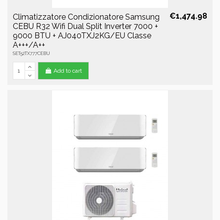
€1,474.98
Climatizzatore Condizionatore Samsung
CEBU R32 Wifi Dual Split Inverter 7000 +
9000 BTU + AJ040TXJ2KG/EU Classe
A+++/A++
SET52TX777CEBU
Add to cart