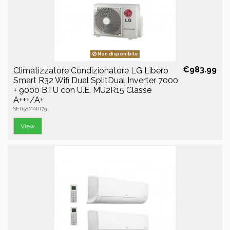
Non disponibile
€983.99
Climatizzatore Condizionatore LG Libero
Smart R32 Wifi Dual SplitDual Inverter 7000
+ 9000 BTU con U.E. MU2R15 Classe
A+++/A+
SET15SMART79
View