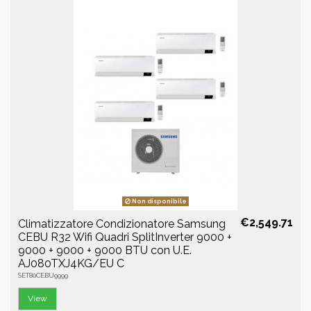
Non disponibile
€2,549.71
Climatizzatore Condizionatore Samsung
CEBU R32 Wifi Quadri SplitInverter 9000 +
9000 + 9000 + 9000 BTU con U.E.
AJ080TXJ4KG/EU C
SET80CEBU9999
View