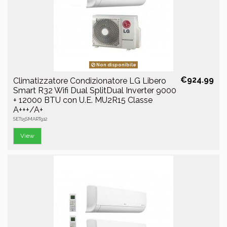
Non disponibile
€924.99
Climatizzatore Condizionatore LG Libero
Smart R32 Wifi Dual SplitDual Inverter 9000
+ 12000 BTU con U.E. MU2R15 Classe
A+++/A+
SET15SMART912
View