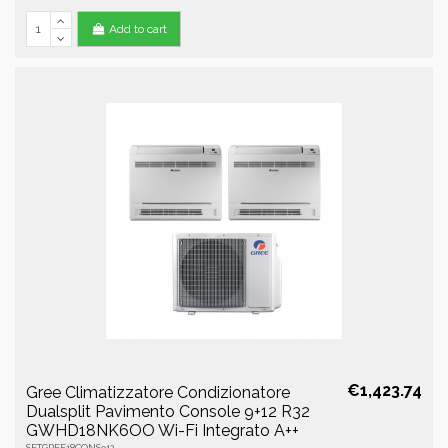
Add to cart
€1,423.74
Gree Climatizzatore Condizionatore
Dualsplit Pavimento Console 9+12 R32
GWHD18NK6OO Wi-Fi Integrato A++
SETGREE18CONS912