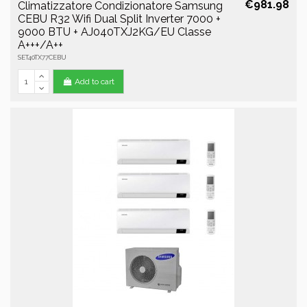
€981.98
Climatizzatore Condizionatore Samsung
CEBU R32 Wifi Dual Split Inverter 7000 +
9000 BTU + AJ040TXJ2KG/EU Classe
A+++/A++
SET40TX77CEBU
Add to cart