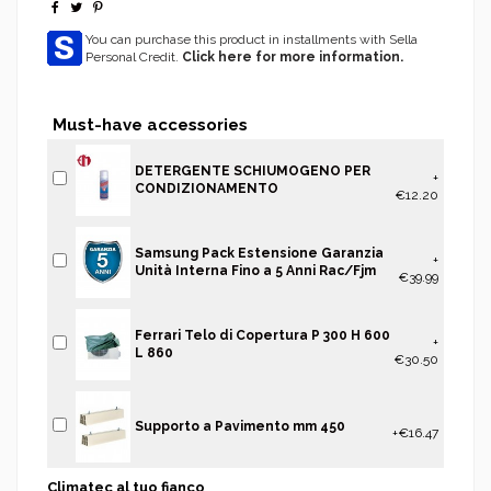
You can purchase this product in installments with Sella
Personal Credit.
Click here for more information.
Must-have accessories
DETERGENTE SCHIUMOGENO PER
+
CONDIZIONAMENTO
€12.20
Samsung Pack Estensione Garanzia
+
Unità Interna Fino a 5 Anni Rac/Fjm
€39.99
Ferrari Telo di Copertura P 300 H 600
+
L 860
€30.50
Supporto a Pavimento mm 450
+€16.47
Climatec al tuo fianco