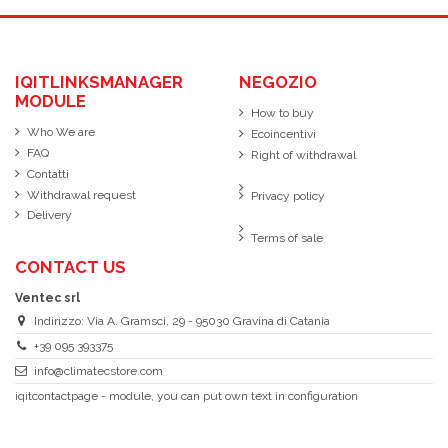
IQITLINKSMANAGER
NEGOZIO
MODULE
How to buy
Who We are
Ecoincentivi
FAQ
Right of withdrawal
Contatti
Withdrawal request
Privacy policy
Delivery
Terms of sale
CONTACT US
Ventec srl
Indirizzo: Via A. Gramsci, 29 - 95030 Gravina di Catania
+39 095 393375
info@climatecstore.com
iqitcontactpage - module, you can put own text in configuration