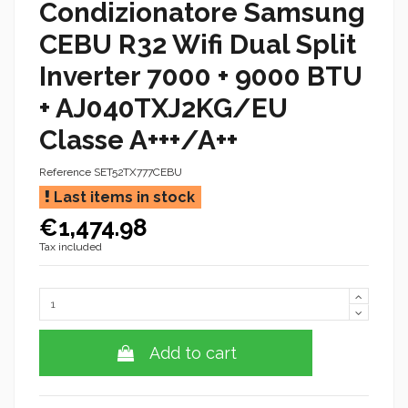
Condizionatore Samsung
CEBU R32 Wifi Dual Split
Inverter 7000 + 9000 BTU
+ AJ040TXJ2KG/EU
Classe A+++/A++
Reference
SET52TX777CEBU
Last items in stock
€1,474.98
Tax included
Add to cart