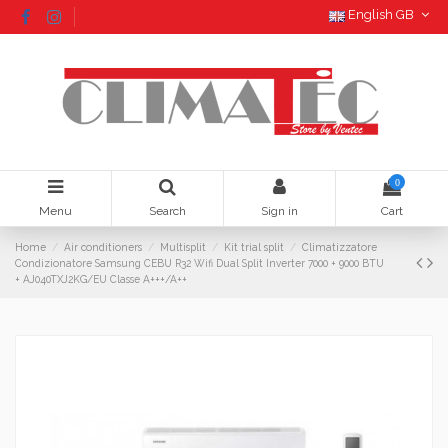
English GB
0
Menu
Search
Sign in
Cart
Home
Air conditioners
Multisplit
Kit trial split
Climatizzatore
Condizionatore Samsung CEBU R32 Wifi Dual Split Inverter 7000 + 9000 BTU
+ AJ040TXJ2KG/EU Classe A+++/A++