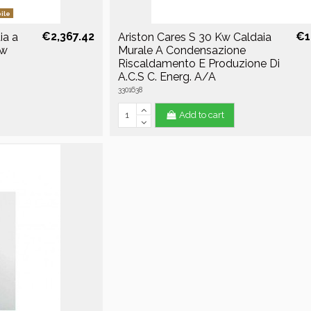
ile
€2,367.42
€1
ia a
Ariston Cares S 30 Kw Caldaia
Kw
Murale A Condensazione
Riscaldamento E Produzione Di
A.C.S C. Energ. A/A
3301638
Add to cart