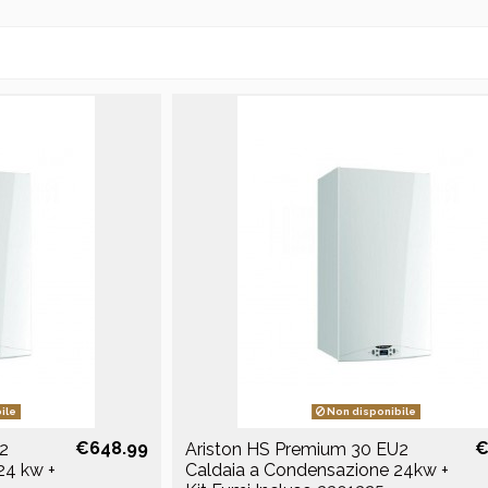
ile
Non disponibile
€648.99
€
2
Ariston HS Premium 30 EU2
24 kw +
Caldaia a Condensazione 24kw +