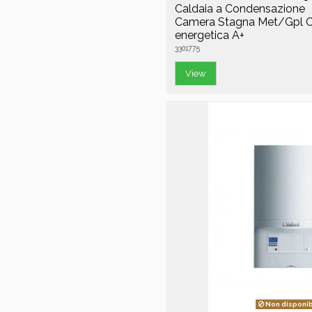
Caldaia a Condensazione
Camera Stagna Met/Gpl C
energetica A+
3301775
View
Non disponib