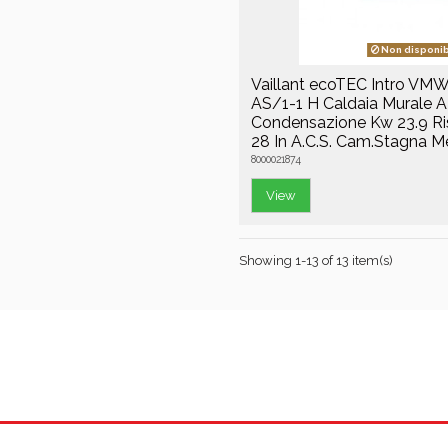
Non disponib
Vaillant ecoTEC Intro VM
AS/1-1 H Caldaia Murale A
Condensazione Kw 23.9 R
28 In A.C.S. Cam.Stagna 
8000021874
View
Showing 1-13 of 13 item(s)