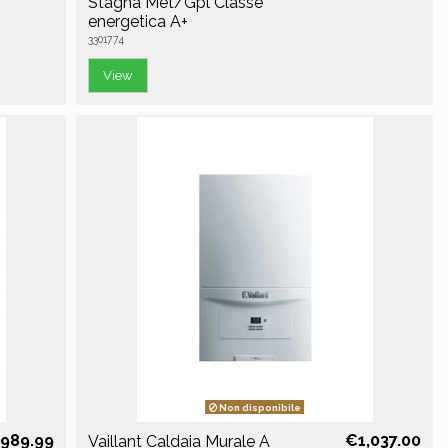
Stagna Met/Gpl Classe
energetica A+
3301774
View
Non disponibile
989.99
€1,037.00
Vaillant Caldaia Murale A