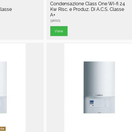
Condensazione Class One Wi-fi 24
lasse
Kw Risc. e Produz. Di A.C.S. Classe
A+
3302123
View
ile