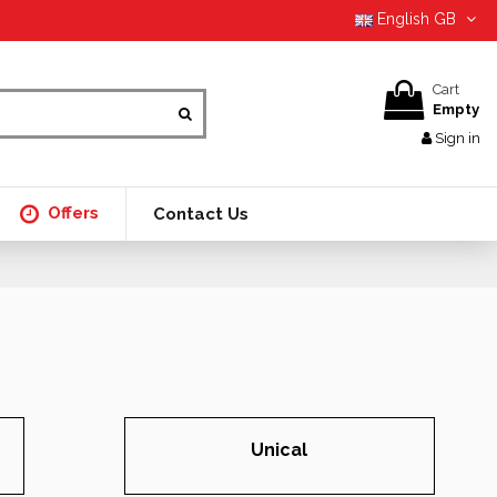
English GB
Cart
Empty
Sign in
Offers
Contact Us
Unical