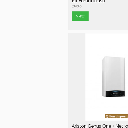
Kit Fumi Incluso
3301325
View
Non disponib
Ariston Genus One + Net 