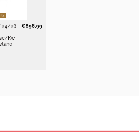
ile
€898.99
W 24/28
isc/Kw
Metano