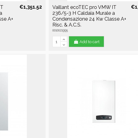
€1,351.52
€1
IT
Vaillant ecoTEC pro VMW IT
a
236/5-3 H Caldaia Murale a
sse A+
Condensazione 24 Kw Classe A+
Risc. & A.C.S.
0010021995
Add to cart