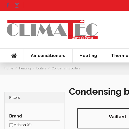
Air conditioners
Heating
Thermo-
Home
Heating
Boilers
Condensing boilers
Condensing b
Filters
Brand
Vaillant
Ariston
(6)