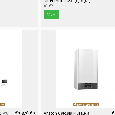
Kit Fumi Incluso 3301325
3301326
View
ile
Non disponibile
€1,378.60
€
30 Kw
Ariston Caldaia Murale a