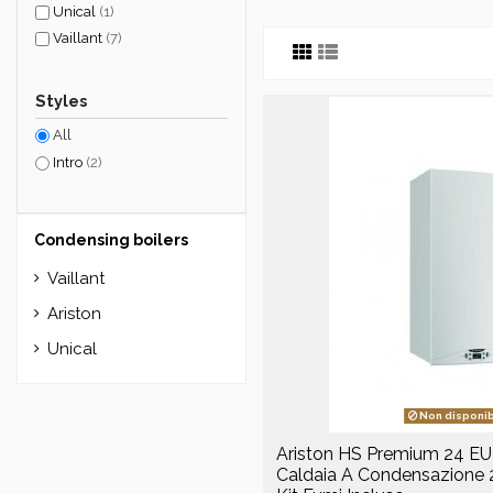
Unical
(1)
Vaillant
(7)
Styles
All
Intro
(2)
Condensing boilers
Vaillant
Ariston
Unical
Non disponib
Ariston HS Premium 24 EU
Caldaia A Condensazione 