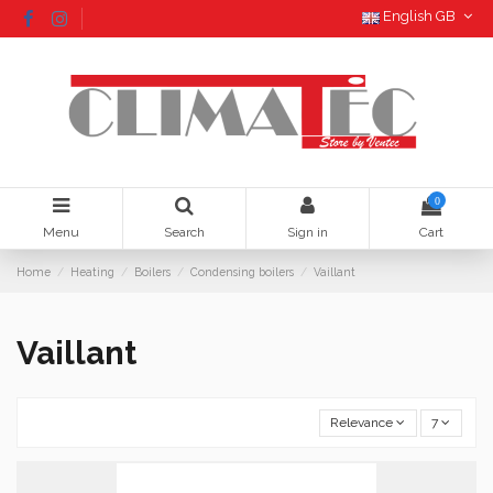
English GB
0
Menu
Search
Sign in
Cart
Home
Heating
Boilers
Condensing boilers
Vaillant
Vaillant
Relevance
7