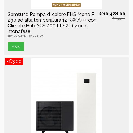
Non disponibile
€10,428.00
Samsung Pompa di calore EHS Mono R
€10,431.00
290 ad alta temperatura 12 KW A+++ con
Climate Hub ACS 200 Lt S2- 1 Zona
monofase
SET12MONOHUBR290S21Z
View
-€3.00