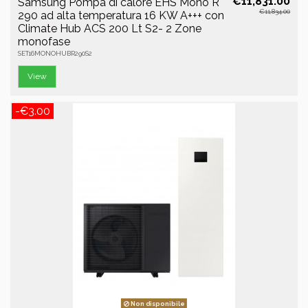
€11,831.00
Samsung Pompa di calore EHS Mono R
€11,834.00
290 ad alta temperatura 16 KW A+++ con
Climate Hub ACS 200 Lt S2- 2 Zone
monofase
SET16MONOHUBR290S2
View
-€3.00
Non disponibile