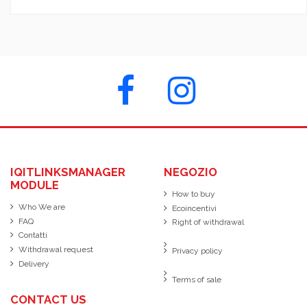
IQITLINKSMANAGER
NEGOZIO
MODULE
How to buy
Who We are
Ecoincentivi
FAQ
Right of withdrawal
Contatti
Withdrawal request
Privacy policy
Delivery
Terms of sale
CONTACT US