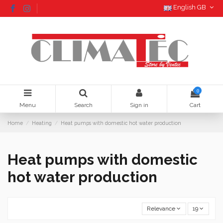
English GB
0
Menu
Search
Sign in
Cart
Home
Heating
Heat pumps with domestic hot water production
Heat pumps with domestic
hot water production
Relevance
19