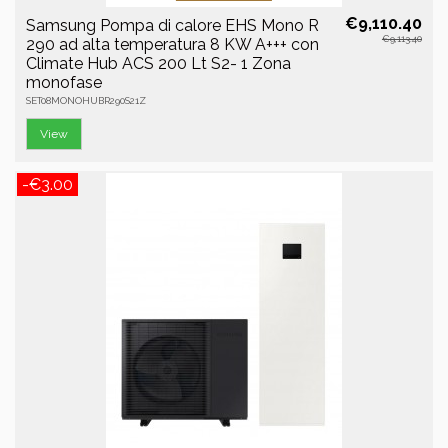
€9,110.40
Samsung Pompa di calore EHS Mono R
€9,113.40
290 ad alta temperatura 8 KW A+++ con
Climate Hub ACS 200 Lt S2- 1 Zona
monofase
SET08MONOHUBR290S21Z
View
-€3.00