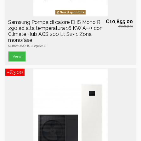
Non disponibile
€10,855.00
Samsung Pompa di calore EHS Mono R
€10,858.00
290 ad alta temperatura 16 KW A+++ con
Climate Hub ACS 200 Lt S2- 1 Zona
monofase
SET16MONOHUBR290S21Z
View
-€3.00