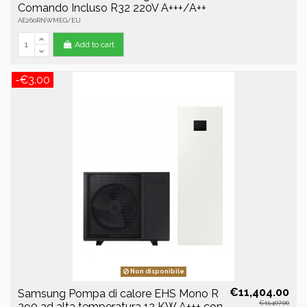
Comando Incluso R32 220V A+++/A++
AE260RNWMEG/EU
Add to cart
-€3.00
Non disponibile
€11,404.00
Samsung Pompa di calore EHS Mono R
€11,407.00
290 ad alta temperatura 12 KW A+++ con