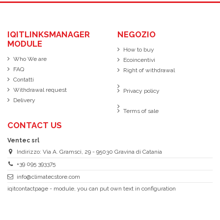
IQITLINKSMANAGER
NEGOZIO
MODULE
How to buy
Who We are
Ecoincentivi
FAQ
Right of withdrawal
Contatti
Withdrawal request
Privacy policy
Delivery
Terms of sale
CONTACT US
Ventec srl
Indirizzo: Via A. Gramsci, 29 - 95030 Gravina di Catania
+39 095 393375
info@climatecstore.com
iqitcontactpage - module, you can put own text in configuration