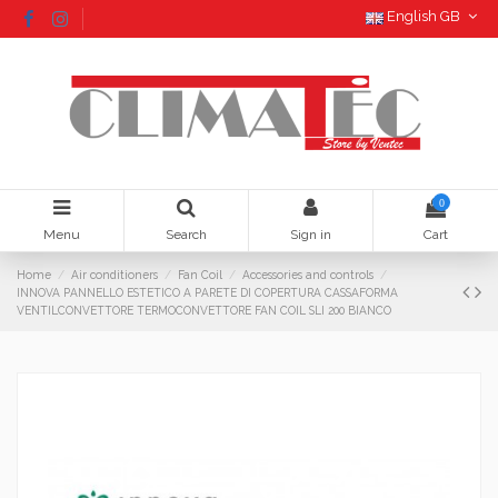
English GB
0
Menu
Search
Sign in
Cart
Home
Air conditioners
Fan Coil
Accessories and controls
INNOVA PANNELLO ESTETICO A PARETE DI COPERTURA CASSAFORMA
VENTILCONVETTORE TERMOCONVETTORE FAN COIL SLI 200 BIANCO