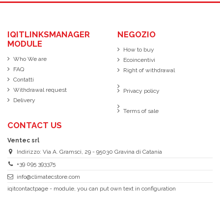
IQITLINKSMANAGER
NEGOZIO
MODULE
How to buy
Who We are
Ecoincentivi
FAQ
Right of withdrawal
Contatti
Withdrawal request
Privacy policy
Delivery
Terms of sale
CONTACT US
Ventec srl
Indirizzo: Via A. Gramsci, 29 - 95030 Gravina di Catania
+39 095 393375
info@climatecstore.com
iqitcontactpage - module, you can put own text in configuration