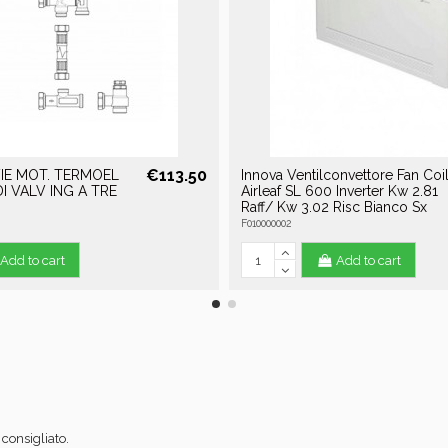
€113.50
IE MOT. TERMOEL
Innova Ventilconvettore Fan Coi
 VALV ING A TRE
Airleaf SL 600 Inverter Kw 2.81
Raff/ Kw 3.02 Risc Bianco Sx
F010000002
Add to cart
Add to cart
consigliato.