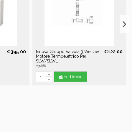
€395.00
€122.00
l
Innova Gruppo Valvola 3 Vie Dev.
Motore Termoelettrico Per
SLW/SLWL
V30688II
Add to cart