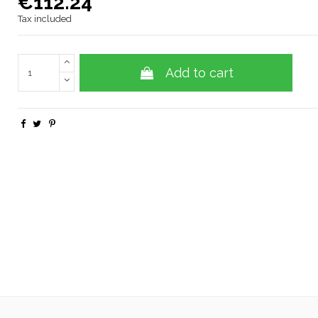
€112.24
Tax included
Add to cart