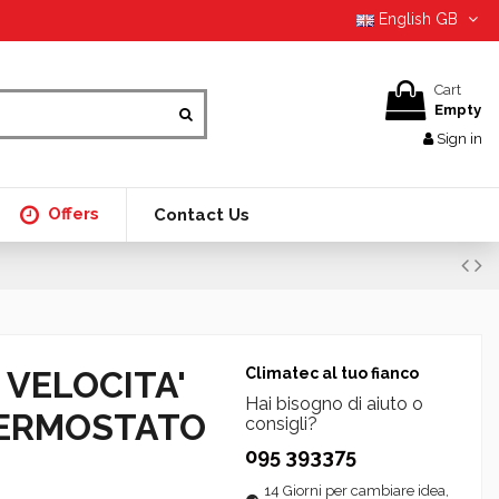
English GB
Cart
Empty
Sign in
Offers
Contact Us
VELOCITA'
Climatec al tuo fianco
Hai bisogno di aiuto o
TERMOSTATO
consigli?
095 393375
14 Giorni per cambiare idea,